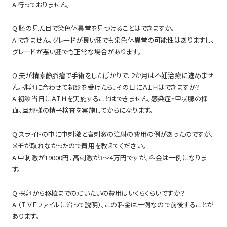
A 行っておりません。
Q 胚の見た目で染色体異常を見つけることはできますか。
A できません。グレードが良い胚でも染色体異常の可能性はありますし、
グレードが悪い胚でも正常な場合があります。
Q 夫が精索静脈瘤で手術をしたばかりで、2か月は不妊治療に進めませ
ん。排卵に合わせて初診を受けたら、その日にＡＩＨはできますか？
A 初診当日にＡＩＨを実施することはできません。感染症・甲状腺の採
血、旦那様の精子検査を実施してからになります。
Q スライドの中に中刺激と高刺激の注射の費用の例があったのですが、
メモが取れなかったので費用を教えてください。
A 中刺激が19000円、高刺激が3～4万円ですが、料金は一例になりま
す。
Q 採卵から移植までのだいたいの費用はいくらくらいですか？
A （ＩＶＦファイルに沿って説明）。この料金は一例なので前後することが
あります。