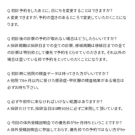
Q 初診予約をしたあとに、日にちを変更することはできますか？
A 変更できますが、予約の空きのあるところで変更していただくことにな
ります。
Q 初診後の診察の予約が取れない場合はどうしたらいいですか？
A 採卵周期は採卵日までの全ての診察、移植周期は移植日までの全て
の診察は特別枠として優先で予約をとらせていただきます。それ以外の
場合は空いている枠で予約をとっていただくことになります。
Q 初診時に他院の検査データは持ってきた方がいいですか？
A 他院で6ヶ月以内に受けた感染症・甲状腺の検査結果がある場合は
必ずお持ち下さい。
Q 必ず午前中に来なければいけない処置はありますか？
A 採卵だけです。採卵当日は8時30分に必ずご来院して頂いています。
Q 今回の体外受精説明会での優先枠が9ヶ月待ちということですか？
A 体外受精説明会に参加しておらす、優先枠での予約ではない方が9ヶ