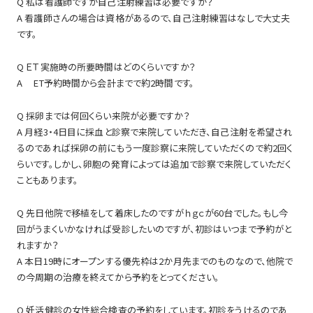
Q 私は看護師ですが自己注射練習は必要ですか？
A 看護師さんの場合は資格があるので、自己注射練習はなしで大丈夫
です。
Q ＥＴ実施時の所要時間はどのくらいですか？
A ET予約時間から会計までで約2時間です。
Q 採卵までは何回くらい来院が必要ですか？
A 月経3・4日目に採血と診察で来院していただき、自己注射を希望され
るのであれば採卵の前にもう一度診察に来院していただくので約2回く
らいです。しかし、卵胞の発育によっては追加で診察で来院していただく
こともあります。
Q 先日他院で移植をして着床したのですがｈｇｃが60台でした。もし今
回がうまくいかなければ受診したいのですが、初診はいつまで予約がと
れますか？
A 本日19時にオープンする優先枠は2か月先までのものなので、他院で
の今周期の治療を終えてから予約をとってください。
Q 妊活健診の女性総合検査の予約をしています。初診をうけるのであ