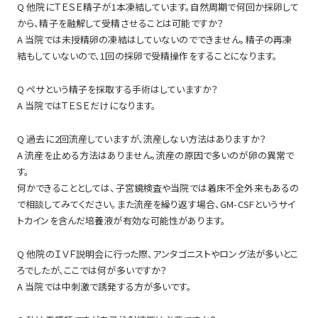
Q 他院にＴＥＳＥ精子が1本凍結しています。自然周期で何回か採卵して
から、精子を融解して受精させることは可能ですか？
A 当院では未授精卵の凍結はしていないのでできません。精子の再凍
結もしていないので、1回の採卵で受精操作をすることになります。
Q ペサという精子を採取する手術はしていますか？
A 当院ではＴＥＳＥだけになります。
Q 過去に2回流産していますが、流産しない方法はありますか？
A 流産を止める方法はありません。流産の原因で多いのが卵の異常で
す。
何かできることとしては、子宮鏡検査や当院では着床不全外来もあるの
で相談してみてください。また流産を繰り返す場合、GM-CSFというサイ
トカインを含んだ培養液が有効な可能性があります。
Q 他院のＩＶＦ説明会に行った際、アンタゴニストやロング法が多いとこ
ろでしたが、ここでは何が多いですか？
A 当院では中刺激で誘発する方が多いです。