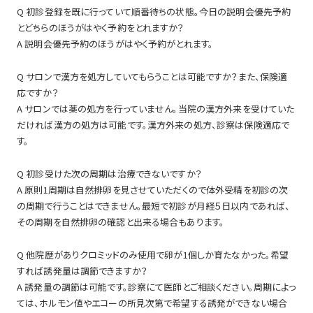
Q 初診登録を既に行っていて順番待ちの状態。今日の説明会優先予約
とどちらのほうがはやく予約をとれますか？
A 説明会優先予約のほうがはやく予約がとれます。
Q サロンで漢方を処方していてもらうことは可能ですか？また、保険適
応ですか？
A サロンでは薬の処方を行っていません。当院の漢方外来を受けていた
だければ漢方の処方は可能です。漢方外来の処方、診察は保険適応で
す。
Q 初診受けた次の周期は治療できないですか？
A 原則1周期は自然排卵を見させていただくので体外受精を初診の次
の周期で行うことはできません。最短で初診が月経５日以内であれば、
その周期を自然排卵の確認と出来る場合もあります。
Q 他院歴がありクロミッドのみ使用で卵が1個しか育たなかった。希望
すれば誘発量は調節できますか？
A 誘発量の調節は可能です。診察にて医師とご相談ください。周期によっ
ては、ホルモン値やエコーの所見次第で希望する誘発ができない場合