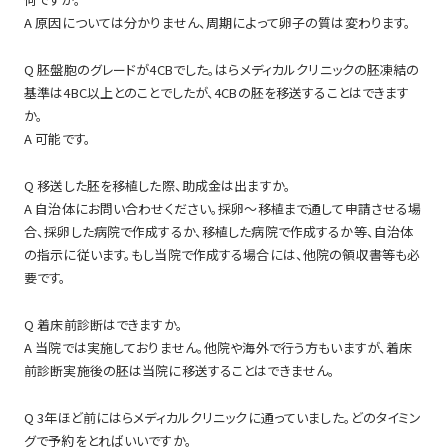
A 原因については分かりません、周期によって卵子の質は変わります。
Q 胚盤胞のグレードが4CBでした。はらメディカルクリニックの胚凍結の
基準は4BC以上とのことでしたが、4CBの胚を移送することはできます
か。
A 可能です。
Q 移送した胚を移植した際、助成金は出ますか。
A 自治体にお問い合わせください。採卵～移植まで通して申請させる場
合、採卵した病院で作成するか、移植した病院で作成するか等、自治体
の指示に従います。もし当院で作成する場合には、他院の領収書等も必
要です。
Q 着床前診断はできますか。
A 当院では実施しておりません。他院や海外で行う方もいますが、着床
前診断実施後の胚は当院に移送することはできません。
Q 3年ほど前にはらメディカルクリニックに通っていました。どのタイミン
グで予約をとればいいですか。