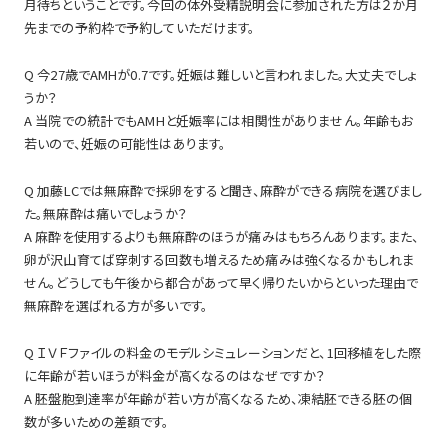
月待ちということです。今回の体外受精説明会に参加された方は２か月
先までの予約枠で予約していただけます。
Q 今27歳でAMHが0.7です。妊娠は難しいと言われました。大丈夫でしょ
うか？
A 当院での統計でもAMHと妊娠率には相関性がありません。年齢もお
若いので、妊娠の可能性はあります。
Q 加藤LCでは無麻酔で採卵をすると聞き、麻酔ができる病院を選びまし
た。無麻酔は痛いでしょうか？
A 麻酔を使用するよりも無麻酔のほうが痛みはもちろんあります。また、
卵が沢山育てば穿刺する回数も増えるため痛みは強くなるかもしれま
せん。どうしても午後から都合があって早く帰りたいからといった理由で
無麻酔を選ばれる方が多いです。
Q ＩＶＦファイルの料金のモデルシミュレーションだと、1回移植をした際
に年齢が若いほうが料金が高くなるのはなぜですか？
A 胚盤胞到達率が年齢が若い方が高くなるため、凍結胚できる胚の個
数が多いための差額です。