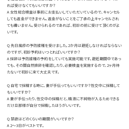
れば受けなくてもいいですか？
A 女性総合検査は事前にお支払いしていただいているので、キャンセル
しても返金ができません。返金がないことをご了承の上キャンセルされ
ても構いません。受けられるのであれば、初診の前に受けて頂くのがよ
いです。
Q 先日風疹の予防接種を受けました。2か月は避妊しなければならない
のですが、初診予約はいつとればいいですか？
A 採卵は予防接種の予約をしていても実施可能です。避妊期間中であっ
ても、その間自然排卵を確認したり、必要検査を実施するので、2ヶ月待
たないで初診に来て大丈夫です。
Q 自宅で採精する時に、妻が手伝ってもいいですか？性交中に採精して
もいいですか？
A 妻が手伝ったり、性交中の採精だと、精液に不純物が入るためできる
だけ旦那様が自分で採精したほうがいいです。
Q 禁欲はどのくらいの期間がいいですか？
A 2～3日がベストです。