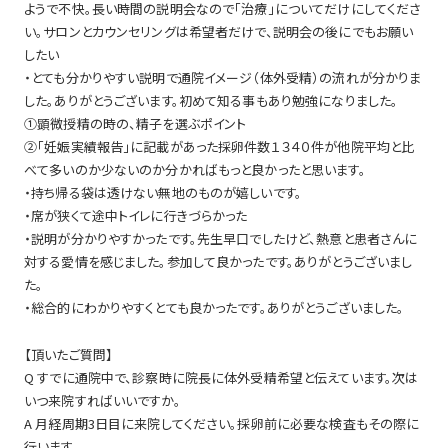
ようで不快。長い時間の説明会なので「治療」についてだけにしてくださ
い。サロンとカウンセリングは希望者だけで、説明会の後にでもお願い
したい
・とても分かりやすい説明で通院イメージ（体外受精）の流れが分かりま
した。ありがとうございます。初めて知る事もあり勉強になりました。
①顕微授精の時の、精子を選ぶポイント
②「妊娠実績報告」に記載があった採卵件数１３４０件が他院平均と比
べて多いのか少ないのか分かればもっと良かったと思います。
・持ち帰る袋は透けない無地のものが嬉しいです。
・席が狭くて途中トイレに行きづらかった
・説明が分かりやすかったです。先生早口でしたけど、熱意と患者さんに
対する愛情を感じました。参加して良かったです。ありがとうございまし
た。
・総合的にわかりやすくとても良かったです。ありがとうございました。
【頂いたご質問】
Q すでに通院中で、診察時に院長に体外受精希望と伝えています。次は
いつ来院すればいいですか。
A 月経周期3日目に来院してください。採卵前に必要な検査もその際に
行います。