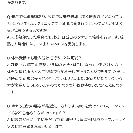
があります。
Q 他院で採卵経験あり。他院では未成熟卵はすぐ培養終了となってい
た。はらメディカルクリニックでは追加培養を行うといっていたがどれく
らい培養をするんですか。
A 未成熟卵だった場合でも、採卵日当日の夕方まで培養を行います。成
熟した場合には、ICSIまたはR-ICSIを実施します。
Q 体外受精でも産み分けを行うことは可能？
A 可能です。精子の調整が通常の方法とは別になっているだけなので、
体外受精に限らず人工授精でも産み分けを行うことができます。ただし、
現時点で新規の受入れを行っていません。また、お待ちいただいている
方が多数いらっしゃいますのでかなりの年数お待ちいただくことになり
ます。
Q 冷えや血流の悪さが最近気になります。初診を受けてからボーンスク
イズなどを始めた方がいいですか？
A 初診前から受けていただいて構いません。当院ＨＰよりツーブルーライ
ンの初診登録をお願いいたします。