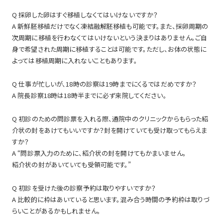
Q 採卵した卵はすぐ移植しなくてはいけないですか？
A 新鮮胚移植だけでなく凍結融解胚移植も可能です。また、採卵周期の
次周期に移植を行わなくてはいけないという決まりはありません。ご自
身で希望された周期に移植することは可能です。ただし、お体の状態に
よっては移植周期に入れないこともあります。
Q 仕事が忙しいが、18時の診察は19時までにくるではだめですか？
A 院長診察18時は18時半までに必ず来院してください。
Q 初診のための問診票を入れる際、通院中のクリニックからもらった紹
介状の封をあけてもいいですか？封を開けていても受け取ってもらえま
すか？
A “問診票入力のために、紹介状の封を開けてもかまいません。
紹介状の封があいていても受領可能です。”
Q 初診を受けた後の診察予約は取りやすいですか？
A 比較的に枠はあいていると思います。混み合う時間の予約枠は取りづ
らいことがあるかもしれません。