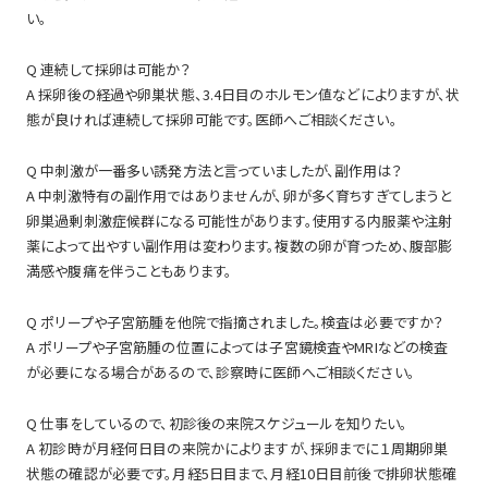
い。
Q 連続して採卵は可能か？
A 採卵後の経過や卵巣状態、3.4日目のホルモン値などによりますが、状
態が良ければ連続して採卵可能です。医師へご相談ください。
Q 中刺激が一番多い誘発方法と言っていましたが、副作用は？
A 中刺激特有の副作用ではありませんが、卵が多く育ちすぎてしまうと
卵巣過剰刺激症候群になる可能性があります。使用する内服薬や注射
薬によって出やすい副作用は変わります。複数の卵が育つため、腹部膨
満感や腹痛を伴うこともあります。
Q ポリープや子宮筋腫を他院で指摘されました。検査は必要ですか？
A ポリープや子宮筋腫の位置によっては子宮鏡検査やMRIなどの検査
が必要になる場合があるので、診察時に医師へご相談ください。
Q 仕事をしているので、初診後の来院スケジュールを知りたい。
A 初診時が月経何日目の来院かによりますが、採卵までに１周期卵巣
状態の確認が必要です。月経5日目まで、月経10日目前後で排卵状態確