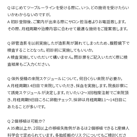
Q はじめてツーブルーラインを受ける際に、いつ、どの施術を受けたらい
いかわからないのですが。
A 初診登録後、ご案内が出来る際にサロン担当者よりお電話致します。
その際、月経周期や治療内容に合わせて最適な施術をご提案致します。
Q 卵管造影を以前実施したが造影剤が漏れてしまったため、腹腔鏡下で
検査することとなった。初診前に実施してもいいか。
A 検査実施していただいて構いません。問診票をご記入いただく際に検
査結果もご入力ください。
Q 体外受精の来院スケジュールについて。何日くらい来院が必要か。
A 月経周期3.4日目で来院していただき、採血を実施します。院長診察に
て誘発スケジュールが決定します。だいたい2～3回程度注射でご来院頂
き、月経周期9日目ころに卵胞チェック、採卵は月経周期11～14日目に
あたることが多いです。
Q ２個移植は可能か？
A 35歳以上か、２回以上の移植失敗例があるは２個移植できると産婦人
科学会で定められています。多胎妊娠のリスクについてもご検討くださ