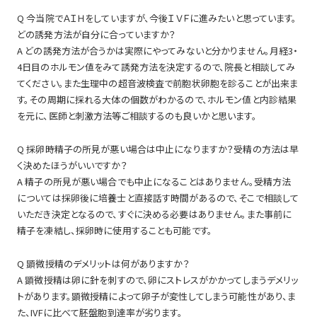
Q 今当院でＡＩＨをしていますが、今後ＩＶＦに進みたいと思っています。
どの誘発方法が自分に合っていますか？
A どの誘発方法が合うかは実際にやってみないと分かりません。月経3・
4日目のホルモン値をみて誘発方法を決定するので、院長と相談してみ
てください。また生理中の超音波検査で前胞状卵胞を診ることが出来ま
す。その周期に採れる大体の個数がわかるので、ホルモン値と内診結果
を元に、医師と刺激方法等ご相談するのも良いかと思います。
Q 採卵時精子の所見が悪い場合は中止になりますか？受精の方法は早
く決めたほうがいいですか？
A 精子の所見が悪い場合でも中止になることはありません。受精方法
については採卵後に培養士と直接話す時間があるので、そこで相談して
いただき決定となるので、すぐに決める必要はありません。また事前に
精子を凍結し、採卵時に使用することも可能です。
Q 顕微授精のデメリットは何がありますか？
A 顕微授精は卵に針を刺すので、卵にストレスがかかってしまうデメリッ
トがあります。顕微授精によって卵子が変性してしまう可能性があり、ま
た、IVFに比べて胚盤胞到達率が劣ります。