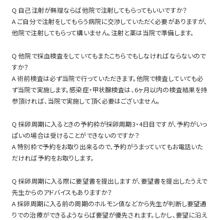
Q 自己注射が無理ならば他院で注射してもらってもいいですか？
A ご自分で注射をしてもらう病院に交渉していただく必要がありますが、
他院で注射してもらって構いません。注射と薬は当院で準備します。
Q 他院で採血検査をしていてもまたこちらでもしなければならないので
すか？
A 術前検査は必ず当院で行っていただきます。他院で検査していても必
ず当院で実施します。感染症・甲状腺検査は、6ヶ月以内の検査結果を持
参頂ければ、当院で実施して頂く必要はございません。
Q 採卵周期に入るときの予約枠が採卵周期3・4日目ですが、予約がいっ
ぱいの場合は受けることができないのですか？
A 特別枠で予約をお取り出来るので、予約がうまっていてもお電話いた
だければ予約をお取りします。
Q 採卵周期に入る際に要望書を提出しますが、要望書を提出したうえで
先生からのアドバイスもありますか？
A 採卵周期に入る前の周期のホルモン値などから先生が判断し要望通
りでの治療ができるようならば要望が優先されます。しかし、要望に沿え