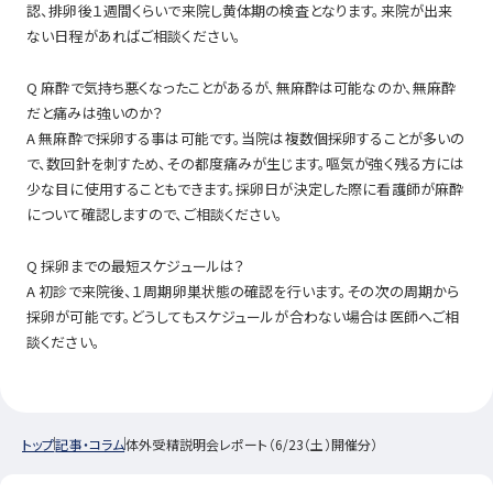
認、排卵後１週間くらいで来院し黄体期の検査となります。来院が出来
ない日程があればご相談ください。
Q 麻酔で気持ち悪くなったことがあるが、無麻酔は可能なのか、無麻酔
だと痛みは強いのか？
A 無麻酔で採卵する事は可能です。当院は複数個採卵することが多いの
で、数回針を刺すため、その都度痛みが生じます。嘔気が強く残る方には
少な目に使用することもできます。採卵日が決定した際に看護師が麻酔
について確認しますので、ご相談ください。
Q 採卵までの最短スケジュールは？
A 初診で来院後、１周期卵巣状態の確認を行います。その次の周期から
採卵が可能です。どうしてもスケジュールが合わない場合は医師へご相
談ください。
トップ
記事・コラム
体外受精説明会レポート（6/23（土）開催分）