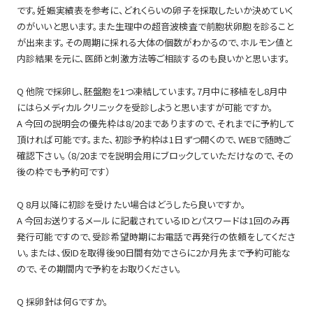
です。妊娠実績表を参考に、どれくらいの卵子を採取したいか決めていく
のがいいと思います。また生理中の超音波検査で前胞状卵胞を診ること
が出来ます。その周期に採れる大体の個数がわかるので、ホルモン値と
内診結果を元に、医師と刺激方法等ご相談するのも良いかと思います。
Q 他院で採卵し、胚盤胞を1つ凍結しています。7月中に移植をし8月中
にはらメディカルクリニックを受診しようと思いますが可能ですか。
A 今回の説明会の優先枠は8/20までありますので、それまでに予約して
頂ければ可能です。また、初診予約枠は1日ずつ開くので、WEBで随時ご
確認下さい。（8/20までを説明会用にブロックしていただけなので、その
後の枠でも予約可です）
Q 8月以降に初診を受けたい場合はどうしたら良いですか。
A 今回お送りするメールに記載されているIDとパスワードは1回のみ再
発行可能ですので、受診希望時期にお電話で再発行の依頼をしてくださ
い。または、仮IDを取得後90日間有効でさらに2か月先まで予約可能な
ので、その期間内で予約をお取りください。
Q 採卵針は何Gですか。