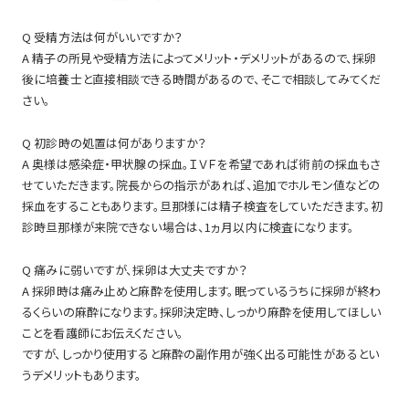
Q 受精方法は何がいいですか？
A 精子の所見や受精方法によってメリット・デメリットがあるので、採卵
後に培養士と直接相談できる時間があるので、そこで相談してみてくだ
さい。
Q 初診時の処置は何がありますか？
A 奥様は感染症・甲状腺の採血。ＩＶＦを希望であれば術前の採血もさ
せていただきます。院長からの指示があれば、追加でホルモン値などの
採血をすることもあります。旦那様には精子検査をしていただきます。初
診時旦那様が来院できない場合は、1ヵ月以内に検査になります。
Q 痛みに弱いですが、採卵は大丈夫ですか？
A 採卵時は痛み止めと麻酔を使用します。眠っているうちに採卵が終わ
るくらいの麻酔になります。採卵決定時、しっかり麻酔を使用してほしい
ことを看護師にお伝えください。
ですが、しっかり使用すると麻酔の副作用が強く出る可能性があるとい
うデメリットもあります。