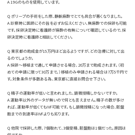
A 19Gのものを使用しています。
Q ポリープの手術をした際、静脈麻酔でとても具合が悪くなりました。
A 診察時に医師にその旨を必ずお伝えください、無麻酔での採卵も可能
です。採卵決定時に看護師が麻酔の有無について確認しているので、採
卵決定時に看護師と相談してください。
Q 東京都の助成金が15万円ほど出るようですが、どの治療に対して出
るのでしょうか。
A 採卵～移植まで通して申請させる場合、20万まで助成されます。（初
めての申請に限って30万まで。）移植のみ申請される場合は7万5千円で
す。対象条件が多数ある為、東京都に直接お問合せ下さい。
Q 精子の運動率が低いと言われました、顕微授精しかないですか。
A 運動率以外のデータが無いので何とも言えません。精子の数が多け
れば、運動率が低くてもIVF可能です。もし顕微授精になった場合、胚盤
胞までの到達率はIVFよりも劣ります。
Q 他院で採卵した際、7個取れて、3個受精、胚盤胞は1個だった。原因は
何ですか。