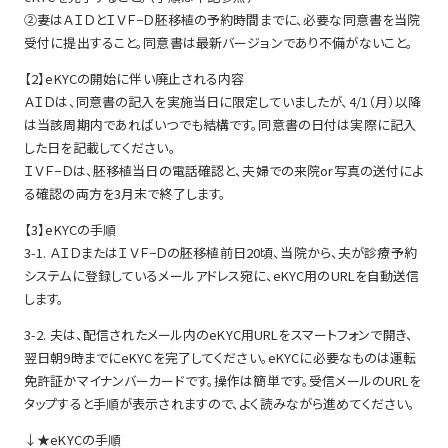
②妻はＡＩＤとＩＶＦ−Ｄ胚移植の予約時間までに、必要な同意書を当院
受付に提出すること。同意書は最新バージョンであり不備がないこと。
【2】eKYCの開始に伴い廃止される内容
ＡＩＤは、同意書の記入を実施当日に限定していましたが、4/1（月）以降
は当該周期内であればいつでも結構です。同意書の日付は実際に記入
した日を記載してください。
ＩＶＦ−Ｄは、胚移植当日の電話確認と、夫婦での来院or写真の送付によ
る確認の両方を3月末で終了します。
【3】eKYCの手順
3-1. ＡＩＤまたはＩＶＦ−Ｄの胚移植前日20頃、当院から、夫が診療予約
システムに登録しているメールアドレス宛に、eKYC用のURLを自動送信
します。
3-2. 夫は、配信されたメール内のeKYC用URLをスマートフォンで開き、
翌日朝9時までにeKYCを完了してください。eKYCに必要なものは運転
免許証かマイナンバーカードです。操作は簡単です。受信メールのURLを
タップすると手順が表示されますので、よく読みながら進めてください。
↓★eKYCの手順