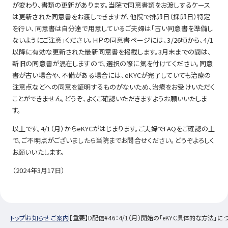
が変わり、書類の更新があります。当院で同意書類をお渡しするケース
は更新された同意書をお渡しできますが、他院で排卵日（採卵日）特定
を行い、同意書は自分達で用意しているご夫婦は「古い同意書を準備し
ないようにご注意」ください。ＨＰの同意書ページには、3/26頃から、4/1
以降に有効な更新された最新同意書を掲載します。3月末までの間は、
新旧の同意書が混在しますので、選択の際に気を付けてください。同意
書が古い場合や、不備がある場合には、eKYCが完了していても治療の
注意点などへの同意を証明するものがないため、治療をお受けいただく
ことができません。どうぞ、よくご確認いただきますようお願いいたしま
す。
以上です。4/1（月）からeKYCがはじまります。ご夫婦でFAQをご確認の上
で、ご不明点がございましたら当院までお問合せください。どうぞよろしく
お願いいたします。
（2024年3月17日）
トップ
お知らせ ご案内
【重要】D配信#46：4/1（月）開始の「eKYC具体的な方法」に