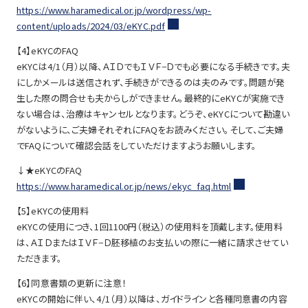
https://www.haramedical.or.jp/wordpress/wp-
content/uploads/2024/03/eKYC.pdf
【4】eKYCのFAQ
eKYCは4/1（月）以降、ＡＩＤでもＩＶＦ−Ｄでも必要になる手続きです。夫
にしかメールは送信されず、手続きができるのは夫のみです。問題が発
生した際の問合せも夫からしができません。最終的にeKYCが実施でき
ない場合は、治療はキャンセルとなります。どうぞ、eKYCについて勘違い
がないように、ご夫婦それぞれにFAQをお読みください。そして、ご夫婦
でFAQについて確認会話をしていただけますようお願いします。
↓★eKYCのFAQ
https://www.haramedical.or.jp/news/ekyc_faq.html
【5】eKYCの使用料
eKYCの使用につき、1回1100円（税込）の使用料を頂戴します。使用料
は、ＡＩＤまたはＩＶＦ−Ｄ胚移植のお支払いの際に一緒に請求させてい
ただきます。
【6】同意書類の更新に注意！
eKYCの開始に伴い、4/1（月）以降は、ガイドラインと各種同意書の内容