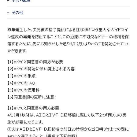
学会・講演
その他
昨年発生した、夫死後の精子提供による胚移植という重大なガイドライ
ン違反の再発を防止することと、この治療に不可欠なドナーの権利を保
護するために、先にお知らせした通り4/1（月）よりeKYCを開始させてい
ただきます。
【1】eKYCと同意書の両方が必要
【2】eKYCの開始に伴い廃止される内容
【3】eKYCの手順
【4】eKYCのFAQ
【5】eKYCの使用料
【6】同意書類の更新に注意！
【1】eKYCと同意書の両方必要
4/1（月）以降は、ＡＩＤとＩＶＦ−Ｄ胚移植に際して以下２つ「両方」の実
施が必要になります。
①夫はＡＩＤとＩＶＦ−Ｄ胚移植の前日20時頃から当日朝9時までの間に
eKYCを完了すること。（手順は下記参照）