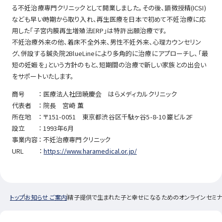
る不妊治療専門クリニックとして開業しました。その後、顕微授精(ICSI)
なども早い時期から取り入れ、再生医療を日本で初めて不妊治療に応
用した「子宮内膜再生増殖法ERP」は特許出願治療です。
不妊治療外来の他、着床不全外来、男性不妊外来、心理カウンセリン
グ、併設する鍼灸院2BlueLineにより多角的に治療にアプローチし、「最
短の妊娠を」という方針のもと、短期間の治療で新しい家族との出会い
をサポートいたします。
商号 ： 医療法人社団暁慶会 はらメディカルクリニック
代表者 ： 院長 宮崎 薫
所在地 ： 〒151-0051 東京都渋谷区千駄ヶ谷5-8-10 巌ビル2F
設立 ： 1993年6月
事業内容： 不妊治療専門クリニック
URL ：
https://www.haramedical.or.jp/
トップ
お知らせ ご案内
精子提供で生まれた子と幸せになるためのオンラインセミナー 