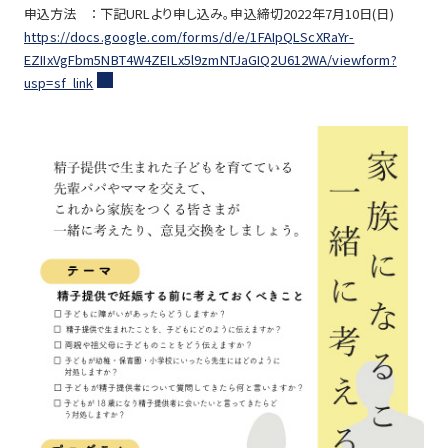
申込方法 ： 下記URLより申し込み。申込締切2022年7月10日(日)
https://docs.google.com/forms/d/e/1FAIpQLScXRaYr-
EZIIxVgFbm5NBT4W4ZEILx5l9zmNTJaGIQ2U612WA/viewform?
usp=sf_link