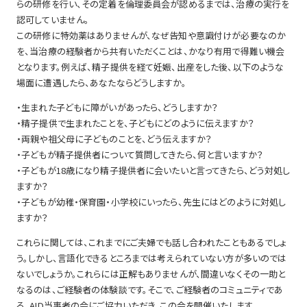
らの研修を行い、その定着を倫理委員会が認めるまでは、治療の実行を
認可していません。
この研修に特効薬はありませんが、なぜ告知や意識付けが必要なのか
を、当治療の経験者から共有いただくことは、かなり有用で得難い機会
となります。例えば、精子提供を経て妊娠、出産をした後、以下のような
場面に遭遇したら、あなたならどうしますか。
・生まれた子どもに障がいがあったら、どうしますか？
・精子提供で生まれたことを、子どもにどのように伝えますか？
・両親や祖父母に子どものことを、どう伝えますか？
・子どもが精子提供者について質問してきたら、何と言いますか？
・子どもが18歳になり精子提供者に会いたいと言ってきたら、どう対処し
ますか？
・子どもが幼稚・保育園・小学校にいったら、先生にはどのように対処し
ますか？
これらに関しては、これまでにご夫婦でも話し合われたこともあるでしょ
う。しかし、言語化できるところまでは考えられていない方が多いのでは
ないでしょうか。これらには正解もありませんが、間違いなくその一助と
なるのは、ご経験者の体験談です。そこで、ご経験者のコミュニティであ
る、AID当事者の会にご協力いただき、この会を開催いたします。