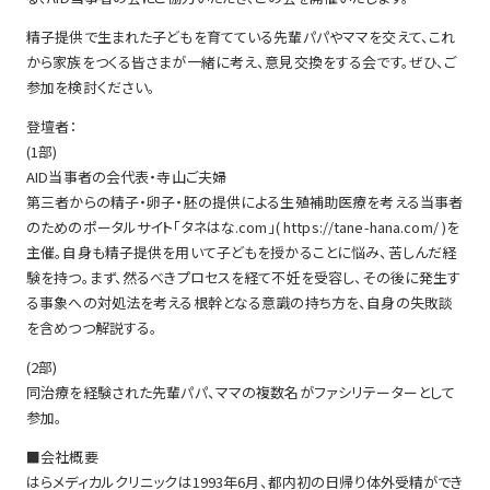
精子提供で生まれた子どもを育てている先輩パパやママを交えて、これ
から家族をつくる皆さまが一緒に考え、意見交換をする会です。ぜひ、ご
参加を検討ください。
登壇者：
(1部)
AID当事者の会代表・寺山ご夫婦
第三者からの精子・卵子・胚の提供による生殖補助医療を考える当事者
のためのポータルサイト「タネはな.com」( https://tane-hana.com/ )を
主催。自身も精子提供を用いて子どもを授かることに悩み、苦しんだ経
験を持つ。まず、然るべきプロセスを経て不妊を受容し、その後に発生す
る事象への対処法を考える根幹となる意識の持ち方を、自身の失敗談
を含めつつ解説する。
(2部)
同治療を経験された先輩パパ、ママの複数名がファシリテーターとして
参加。
■会社概要
はらメディカルクリニックは1993年6月、都内初の日帰り体外受精ができ