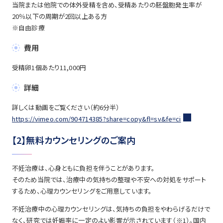
当院または他院での体外受精を含め、受精あたりの胚盤胞発生率が
20％以下の周期が2回以上ある方
※自由診療
費用
受精卵1個あたり11,000円
詳細
詳しくは動画をご覧ください（約6分半）
https://vimeo.com/904714385?share=copy&fl=sv&fe=ci
【2】無料カウンセリングのご案内
不妊治療は、心身ともに負担を伴うことがあります。
そのため当院では、治療中の気持ちの整理や不安への対処をサポート
するため、心理カウンセリングをご用意しています。
不妊治療中の心理カウンセリングは、気持ちの負担をやわらげるだけで
なく、研究では妊娠率に一定のよい影響が示されています（※1）。国内