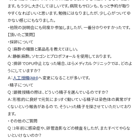
ます。もう少し大きくしてほしいです。病院もサロンも、もっと予約が取り
やすくなればいいと思います。勉強にはなりましたが、少し心がついてゆ
かない感じにもなりました。
・他院の説明会にも何度か参加しましたが、一番分かりやすかったです。
【頂いたご質問】
・採卵について
Ｑ：麻酔の種類と薬品名を教えてほしい。
Ａ：静脈麻酔。ソセゴンとプロポフォールを使用しております。
Ｑ：排卵でOPU中止となった場合、はらメディカルクリニックでは、どのよ
うにしていますか？
Ａ：
人工授精(AIH)
へ変更になることが多いです。
・精子について
Ｑ：顕微授精の際は、どういう精子を選んでいるのですか？
Ａ：形態的に良好で元気にまっすぐ動いている精子は染色体の異常がす
くないという報告があるので、そういった精子を探させていただいており
ます。
・その他のご質問
Ｑ：3年前に感染症や、卵管造影などの検査をしたが、またすべてやらな
いといけないのか？