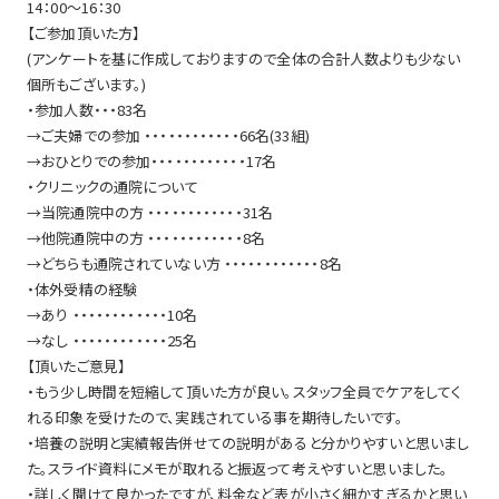
14：00～16：30
【ご参加頂いた方】
(アンケートを基に作成しておりますので全体の合計人数よりも少ない
個所もございます。)
・参加人数・・・83名
→ご夫婦での参加 ・・・・・・・・・・・・66名(33組)
→おひとりでの参加・・・・・・・・・・・・17名
・クリニックの通院について
→当院通院中の方 ・・・・・・・・・・・・31名
→他院通院中の方 ・・・・・・・・・・・・8名
→どちらも通院されていない方 ・・・・・・・・・・・・8名
・体外受精の経験
→あり ・・・・・・・・・・・・10名
→なし ・・・・・・・・・・・・25名
【頂いたご意見】
・もう少し時間を短縮して頂いた方が良い。スタッフ全員でケアをしてく
れる印象を受けたので、実践されている事を期待したいです。
・培養の説明と実績報告併せての説明があると分かりやすいと思いまし
た。スライド資料にメモが取れると振返って考えやすいと思いました。
・詳しく聞けて良かったですが、料金など表が小さく細かすぎるかと思い