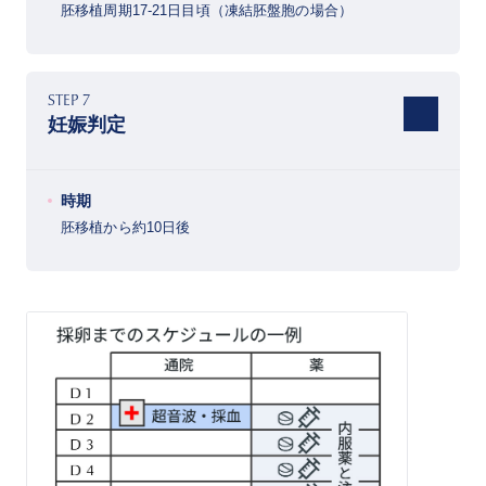
胚移植周期17-21日目頃（凍結胚盤胞の場合）
STEP 7
妊娠判定
時期
胚移植から約10日後