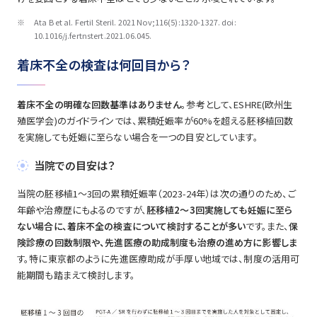
※
Ata B et al. Fertil Steril. 2021 Nov;116(5):1320-1327. doi:
10.1016/j.fertnstert.2021.06.045.
着床不全の検査は何回目から？
着床不全の明確な回数基準はありません
。参考として、ESHRE(欧州生
殖医学会)のガイドラインでは、累積妊娠率が60%を超える胚移植回数
を実施しても妊娠に至らない場合を一つの目安としています。
当院での目安は？
当院の胚移植1～3回の累積妊娠率（2023-24年）は次の通りのため、ご
年齢や治療歴にもよるのですが、
胚移植2～3回実施しても妊娠に至ら
ない場合に、着床不全の検査について検討することが多い
です。また、
保
険診療の回数制限や、先進医療の助成制度も治療の進め方に影響しま
す。特に東京都のように先進医療助成が手厚い地域では、制度の活用可
能期間も踏まえて検討します。