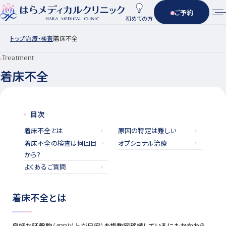
ご予約
初めての方
トップ
治療・検査
着床不全
Treatment
着床不全
目次
着床不全とは
原因の特定は難しい
着床不全の検査は何回目
オプショナル治療
から？
よくあるご質問
着床不全とは
良好な胚盤胞
（4BB以上が目安）
を複数回移植しているにもかかわら