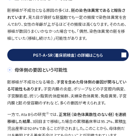
胚移植が不成功となる原因の多くは、
胚の染色体異常であると報告さ
れています
。見た目が良好な胚盤胞でも一定の頻度で染色体異常を含
んでおり、女性の年齢が上がるほどその頻度は高くなります。そのため、
移植が数回うまくいかなかった場合でも、「偶然、染色体異常の胚を移
植していた（移植し続けた）」可能性があります。
PGT-A・SR（着床前検査）の詳細はこちら
母体側の要因という可能性
胚移植が不成功となる場合、
子宮を含めた母体側の要因が関与してい
る可能性もあります
。子宮内膜の炎症、ポリープなどの子宮腔内病変、
子宮腺筋症、抗リン脂質抗体症候群、夫婦染色体異常、免疫異常、子宮
内膜と胚の受容期のずれなど、多くの要因が考えられます。
※
一方で、Ata Bらの研究
では、
正常胚（染色体異数性のない胚）を連続
移植した結果
、3回目まで移植した場合の累積着床率は95.2%、累積生
児出産率は92.6%であることが示されました。このことから、母体側だ
けを要因とする着床不全はとても少ないことが示唆されています。