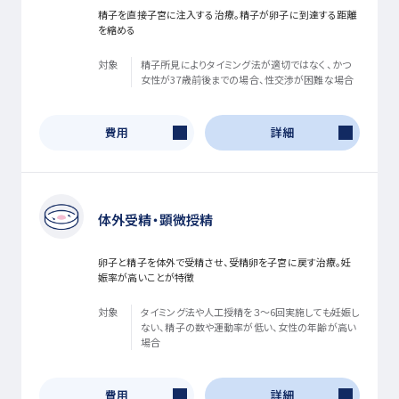
精子を直接子宮に注入する治療。精子が卵子に到達する距離
を縮める
対象
精子所見によりタイミング法が適切ではなく、かつ
女性が37歳前後までの場合、性交渉が困難な場合
費用
詳細
体外受精・顕微授精
卵子と精子を体外で受精させ、受精卵を子宮に戻す治療。妊
娠率が高いことが特徴
対象
タイミング法や人工授精を３～6回実施しても妊娠し
ない、精子の数や運動率が低い、女性の年齢が高い
場合
費用
詳細