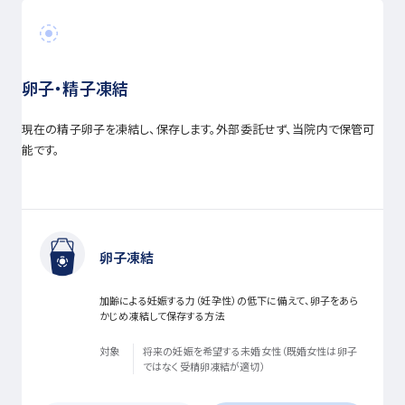
卵子・精子凍結
現在の精子卵子を凍結し、保存します。外部委託せず、当院内で保管可
能です。
卵子凍結
加齢による妊娠する力（妊孕性）の低下に備えて、卵子をあら
かじめ凍結して保存する方法
対象
将来の妊娠を希望する未婚女性（既婚女性は卵子
ではなく受精卵凍結が適切）