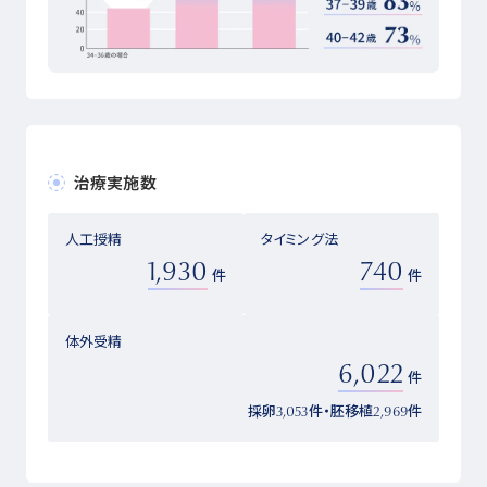
治療実施数
人工授精
タイミング法
1,930
740
件
件
体外受精
6,022
件
採卵
3,053
件・胚移植
2,969
件