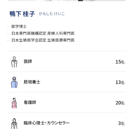
鴨下 桂子
かもした けいこ
医学博士
日本専門医機構認定 産婦人科専門医
日本生殖医学会認定 生殖医療専門医
15
医師
名
13
胚培養士
名
20
看護師
名
3
臨床心理士・カウンセラー
名