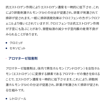
抗エストロゲン作用によりエストロゲン濃度を一時的に低下させ、これ
により卵胞刺激ホルモン（FSH）の分泌が促進され、卵巣が刺激されて
排卵が促されます。一般に排卵誘発効果はクロミフェンの方がシクロフ
ェニルより強いとされていますが、クロミフェンでは抗エストロゲン作用
が子宮にも及ぶことがあり、頚管粘液の減少や子宮内膜の発育不良が
みられることがあります。
クロミッド
セキソビット
アロマターゼ阻害剤
アロマターゼ阻害剤は、体内で男性ホルモン（アンドロゲン）を女性ホル
モン（エストロゲン）に変換する酵素であるアロマターゼの働きを抑える
ことで、エストロゲン濃度を一時的に低下させます。これにより、卵胞刺
激ホルモン（FSH）の分泌が促進され、卵巣が刺激されて排卵が促され
る仕組みです。
レトロゾール