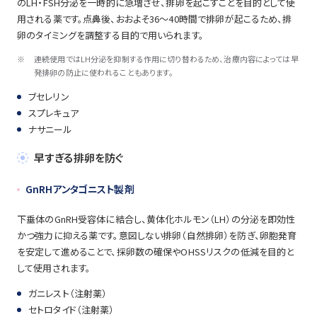
のLH・FSH分泌を一時的に急増させ、排卵を起こすことを目的として使
用される薬です。点鼻後、おおよそ36〜40時間で排卵が起こるため、排
卵のタイミングを調整する目的で用いられます。
※
連続使用ではLH分泌を抑制する作用に切り替わるため、治療内容によっては早
発排卵の防止に使われることもあります。
ブセレリン
スプレキュア
ナサニール
早すぎる排卵を防ぐ
GnRHアンタゴニスト製剤
下垂体のGnRH受容体に結合し、黄体化ホルモン（LH）の分泌を即効性
かつ強力に抑える薬です。意図しない排卵（自然排卵）を防ぎ、卵胞発育
を安定して進めることで、採卵数の確保やOHSSリスクの低減を目的と
して使用されます。
ガニレスト（注射薬）
セトロタイド（注射薬）