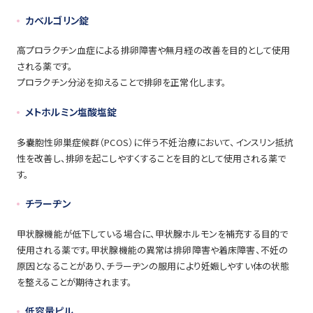
カベルゴリン錠
高プロラクチン血症による排卵障害や無月経の改善を目的として使用
される薬です。
プロラクチン分泌を抑えることで排卵を正常化します。
メトホルミン塩酸塩錠
多嚢胞性卵巣症候群（PCOS）に伴う不妊治療において、インスリン抵抗
性を改善し、排卵を起こしやすくすることを目的として使用される薬で
す。
チラーヂン
甲状腺機能が低下している場合に、甲状腺ホルモンを補充する目的で
使用される薬です。甲状腺機能の異常は排卵障害や着床障害、不妊の
原因となることがあり、チラーヂンの服用により妊娠しやすい体の状態
を整えることが期待されます。
低容量ピル