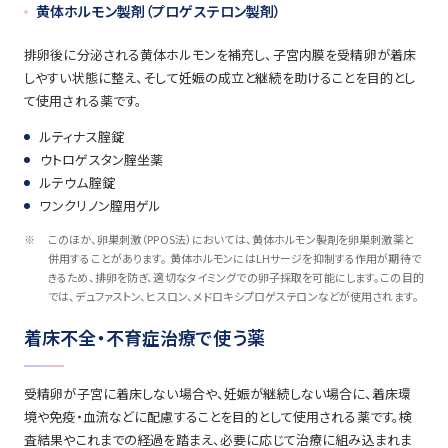
黄体ホルモン製剤（プロゲステロン製剤）
排卵後に分泌される黄体ホルモンを補充し、子宮内膜を受精卵が着床
しやすい状態に整え、そして妊娠の成立と継続を助けることを目的とし
て使用される薬です。
ルティナス腟錠
ウトロゲスタン腟坐薬
ルテウム腟錠
ワンクリノン膣用ゲル
※
このほか、卵巣刺激（PPOS法）においては、黄体ホルモン製剤を卵巣刺激薬と
併用することがあります。 黄体ホルモンにはLHサージを抑制する作用が期待で
きるため、排卵を防ぎ、適切なタイミングでの卵子採取を可能にします。この目的
では、デュファストン、ヒスロン、メドロキシプロゲステロンなどが使用されます。
着床不全・不育症治療で使う薬
受精卵が子宮に着床しない場合や、妊娠が継続しない場合に、着床環
境や免疫・血流などに配慮することを目的として使用される薬です。検
査結果やこれまでの経過を踏まえ、必要に応じて治療に組み込まれま