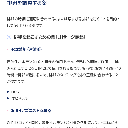
排卵を調整する薬
排卵の時期を適切に合わせる、または早すぎる排卵を防ぐことを目的と
して使用される薬です。
排卵を起こすための薬（LHサージ誘起）
HCG製剤（注射薬）
黄体化ホルモン（LH）と同様の作用を持ち、成熟した卵胞に作用して排
卵を起こすことを目的として使用される薬です。投与後、おおよそ36〜40
時間で排卵が起こるため、排卵のタイミングをより正確に合わせること
ができます。
HCG
オビドレル
GnRHアゴニスト点鼻薬
GnRH（ゴナドトロピン放出ホルモン）と同様の作用により、下垂体から