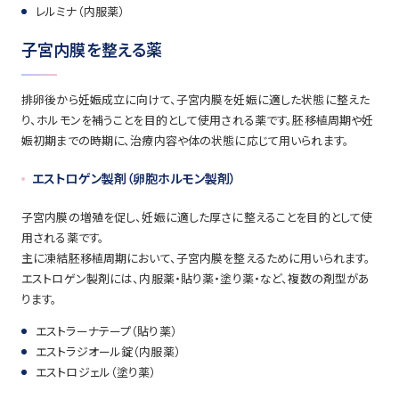
レルミナ（内服薬）
子宮内膜を整える薬
排卵後から妊娠成立に向けて、子宮内膜を妊娠に適した状態に整えた
り、ホルモンを補うことを目的として使用される薬です。胚移植周期や妊
娠初期までの時期に、治療内容や体の状態に応じて用いられます。
エストロゲン製剤
（
卵胞ホルモン製剤）
子宮内膜の増殖を促し、妊娠に適した厚さに整えることを目的として使
用される薬です。
主に凍結胚移植周期において、子宮内膜を整えるために用いられます。
エストロゲン製剤には、内服薬・貼り薬・塗り薬・など、複数の剤型があ
ります。
エストラーナテープ（貼り薬）
エストラジオール錠（内服薬）
エストロジェル（塗り薬）