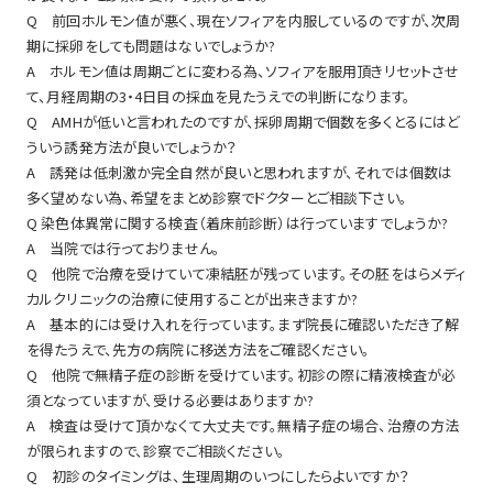
Q 前回ホルモン値が悪く、現在ソフィアを内服しているのですが、次周
期に採卵をしても問題はないでしょうか?
A ホルモン値は周期ごとに変わる為、ソフィアを服用頂きリセットさせ
て、月経周期の3・4日目の採血を見たうえでの判断になります。
Q AMHが低いと言われたのですが、採卵周期で個数を多くとるにはど
ういう誘発方法が良いでしょうか？
A 誘発は低刺激か完全自然が良いと思われますが、それでは個数は
多く望めない為、希望をまとめ診察でドクターとご相談下さい。
Q 染色体異常に関する検査（着床前診断）は行っていますでしょうか?
A 当院では行っておりません。
Q 他院で治療を受けていて凍結胚が残っています。その胚をはらメディ
カルクリニックの治療に使用することが出来きますか?
A 基本的には受け入れを行っています。まず院長に確認いただき了解
を得たうえで、先方の病院に移送方法をご確認ください。
Q 他院で無精子症の診断を受けています。初診の際に精液検査が必
須となっていますが、受ける必要はありますか?
A 検査は受けて頂かなくて大丈夫です。無精子症の場合、治療の方法
が限られますので、診察でご相談ください。
Q 初診のタイミングは、生理周期のいつにしたらよいですか？