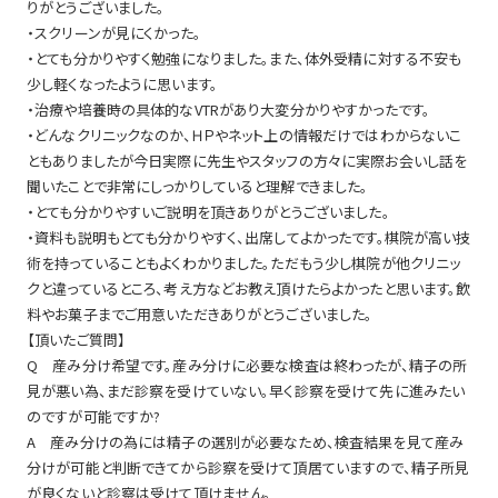
りがとうございました。
・スクリーンが見にくかった。
・とても分かりやすく勉強になりました。また、体外受精に対する不安も
少し軽くなったように思います。
・治療や培養時の具体的なVTRがあり大変分かりやすかったです。
・どんなクリニックなのか、ＨＰやネット上の情報だけではわからないこ
ともありましたが今日実際に先生やスタッフの方々に実際お会いし話を
聞いたことで非常にしっかりしていると理解できました。
・とても分かりやすいご説明を頂きありがとうございました。
・資料も説明もとても分かりやすく、出席してよかったです。棋院が高い技
術を持っていることもよくわかりました。ただもう少し棋院が他クリニッ
クと違っているところ、考え方などお教え頂けたらよかったと思います。飲
料やお菓子までご用意いただきありがとうございました。
【頂いたご質問】
Q 産み分け希望です。産み分けに必要な検査は終わったが、精子の所
見が悪い為、まだ診察を受けていない。早く診察を受けて先に進みたい
のですが可能ですか?
A 産み分けの為には精子の選別が必要なため、検査結果を見て産み
分けが可能と判断できてから診察を受けて頂居ていますので、精子所見
が良くないと診察は受けて頂けません。