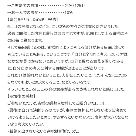
→ご夫婦での参加・・・・・・・・・・・・24名（12組）
→お一人での参加・・・・・・・・・・・・10名
【司会を担当した心理士報告】
6回目の開催となった今回は、32名の方々がご参加くださいました。
過去に開催した内容と進行はほぼ同じですが、話題として上る事柄はそ
の回毎に異なります。
そして毎回感じるのは、皆様同じように考える部分がある反面、違って
考えていることもある、ということです。「自分と全く同じ考え」という方は
なかなか見つからないと思いますが、自分と異なる意見を聞いてみる
と、自分自身の考えに対する理解が深まることがあります。
これだけは譲れないということ、大切にしたいこと、またそんなにこだわ
らなくてもよいと思えてくること、などいろいろです。
そういったところに、この会の意義があるのかもしれないと感じました。
【参加後の感想】
ご参加いただいた皆様の感想を抜粋してご紹介いたします。
・最後は自分で決断するのですが、妻側の負担にならないように決めて
いけるようにしたいと思う。ずるずるといかないよう、負担が大きくならな
いよう考えていきたい。
・結論を出さないという選択は新鮮だった。