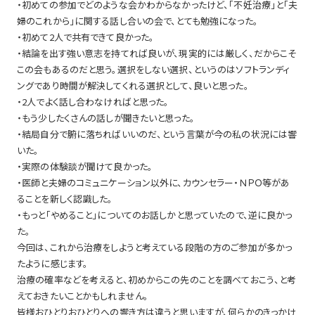
・初めての参加でどのような会かわからなかったけど、「不妊治療」と「夫
婦のこれから」に関する話し合いの会で、とても勉強になった。
・初めて2人で共有できて良かった。
・結論を出す強い意志を持てれば良いが、現実的には厳しく、だからこそ
この会もあるのだと思う。選択をしない選択、というのはソフトランディ
ングであり時間が解決してくれる選択として、良いと思った。
・2人でよく話し合わなければと思った。
・もう少したくさんの話しが聞きたいと思った。
・結局自分で腑に落ちればいいのだ、という言葉が今の私の状況には響
いた。
・実際の体験談が聞けて良かった。
・医師と夫婦のコミュニケーション以外に、カウンセラー・ＮＰＯ等があ
ることを新しく認識した。
・もっと「やめること」についてのお話しかと思っていたので、逆に良かっ
た。
今回は、これから治療をしようと考えている段階の方のご参加が多かっ
たように感じます。
治療の確率などを考えると、初めからこの先のことを調べておこう、と考
えておきたいことかもしれません。
皆様おひとりおひとりへの響き方は違うと思いますが、何らかのきっかけ