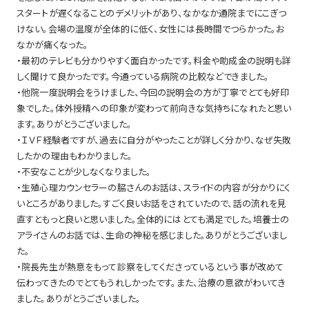
スタートが遅くなることのデメリットがあり、なかなか通院までにこぎつ
けない。会場の温度が全体的に低く、女性には長時間でつらかった。お
なかが痛くなった。
・最初のテレビも分かりやすく面白かったです。料金や助成金の説明も詳
しく聞けて良かったです。今通っている病院の比較などできました。
・他院一度説明会をうけました、今回の説明会の方が丁寧でとても好印
象でした。体外授精への印象が変わって前向きな気持ちになれたと思い
ます。ありがとうございました。
・ＩＶＦ経験者ですが、過去に自分がやったことが詳しく分かり、なぜ失敗
したかの理由もわかりました。
・不安なことが少しなくなりました。
・生殖心理カウンセラーの脇さんのお話は、スライドの内容が分かりにく
いところがありました。すごく良いお話をされていたので、話の流れを見
直すともっと良いと思いました。全体的にはとても満足でした。培養士の
アライさんのお話では、生命の神秘を感じました。ありがとうございまし
た。
・院長先生が熱意をもって診察をしてくださっているという事が改めて
伝わってきたのでとてもうれしかったです。また、治療の意欲がわいてき
ました。ありがとうございました。