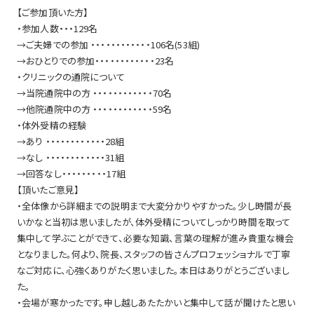
【ご参加頂いた方】
・参加人数・・・129名
→ご夫婦での参加 ・・・・・・・・・・・・106名(53組)
→おひとりでの参加・・・・・・・・・・・・23名
・クリニックの通院について
→当院通院中の方 ・・・・・・・・・・・・70名
→他院通院中の方 ・・・・・・・・・・・・59名
・体外受精の経験
→あり ・・・・・・・・・・・・28組
→なし ・・・・・・・・・・・・31組
→回答なし・・・・・・・・・17組
【頂いたご意見】
・全体像から詳細までの説明まで大変分かりやすかった。少し時間が長
いかなと当初は思いましたが、体外受精についてしっかり時間を取って
集中して学ぶことができて、必要な知識、言葉の理解が進み貴重な機会
となりました。何より、院長、スタッフの皆さんプロフェッショナルで丁寧
なご対応に、心強くありがたく思いました。本日はありがとうございまし
た。
・会場が寒かったです。申し越しあたたかいと集中して話が聞けたと思い