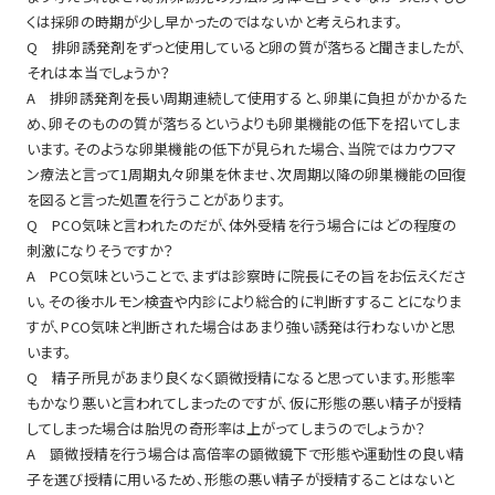
くは採卵の時期が少し早かったのではないかと考えられます。
Q 排卵誘発剤をずっと使用していると卵の質が落ちると聞きましたが、
それは本当でしょうか？
A 排卵誘発剤を長い周期連続して使用すると、卵巣に負担がかかるた
め、卵そのものの質が落ちるというよりも卵巣機能の低下を招いてしま
います。そのような卵巣機能の低下が見られた場合、当院ではカウフマ
ン療法と言って1周期丸々卵巣を休ませ、次周期以降の卵巣機能の回復
を図ると言った処置を行うことがあります。
Q PCO気味と言われたのだが、体外受精を行う場合にはどの程度の
刺激になりそうですか？
A PCO気味ということで、まずは診察時に院長にその旨をお伝えくださ
い。その後ホルモン検査や内診により総合的に判断すすることになりま
すが、PCO気味と判断された場合はあまり強い誘発は行わないかと思
います。
Q 精子所見があまり良くなく顕微授精になると思っています。形態率
もかなり悪いと言われてしまったのですが、仮に形態の悪い精子が授精
してしまった場合は胎児の奇形率は上がってしまうのでしょうか？
A 顕微授精を行う場合は高倍率の顕微鏡下で形態や運動性の良い精
子を選び授精に用いるため、形態の悪い精子が授精することはないと