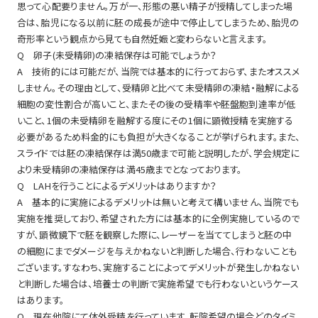
思って心配要りません。万が一、形態の悪い精子が授精してしまった場
合は、胎児になる以前に胚の成長が途中で停止してしまうため、胎児の
奇形率という観点から見ても自然妊娠と変わらないと言えます。
Q 卵子(未受精卵)の凍結保存は可能でしょうか？
A 技術的には可能だが、当院では基本的に行っておらず、またオススメ
しません。その理由として、受精卵と比べて未受精卵の凍結・融解による
細胞の変性割合が高いこと、またその後の受精率や胚盤胞到達率が低
いこと、1個の未受精卵を融解する度にその1個に顕微授精を実施する
必要があるため料金的にも負担が大きくなることが挙げられます。また、
スライドでは胚の凍結保存は満50歳まで可能と説明したが、学会規定に
より未受精卵の凍結保存は満45歳までとなっております。
Q LAHを行うことによるデメリットはありますか？
A 基本的に実施によるデメリットは無いと考えて構いません、当院でも
実施を推奨しており、希望された方には基本的に全例実施しているので
すが、顕微鏡下で胚を観察した際に、レーザーを当ててしまうと胚の中
の細胞にまでダメージを与えかねないと判断した場合、行わないことも
ございます。すなわち、実施することによってデメリットが発生しかねない
と判断した場合は、培養士の判断で実施希望でも行わないというケース
はあります。
Q 現在他院にて体外受精を行っています。転院希望の場合どのタイミ