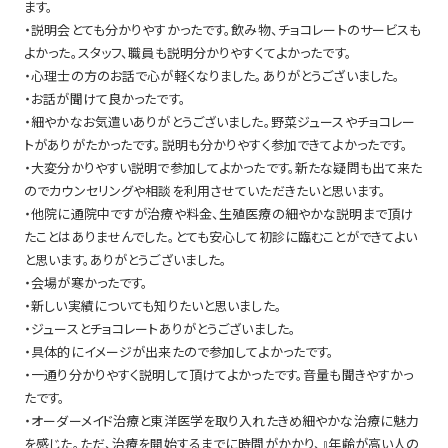
ます。
・説明会とても分かりやすかったです。飲み物、チョコレートのサービスも
よかった。スタッフ、職員も説明分かりやすくてよかったです。
・心理士の方のお話で心が軽くなりました。ありがとうございました。
・お話が聞けて良かったです。
・細やかなお気遣いありがとうございました。野菜ジュースやチョコレー
トがありがたかったです。説明も分かりやすく参加できてよかったです。
・大変分かりやすい説明で参加してよかったです。新たな疑問も出て来た
のでカウンセリングや相談を利用させていただきたいと思います。
・他院に通院中ですが治療や料金、生殖医療の細やかな説明まで頂け
たことはありませんでした。とても安心して初診に臨むことができてよい
と思います。ありがとうございました。
・会場が寒かったです。
・新しい実績についても知りたいと思いました。
・ジュースとチョコレートありがとうございました。
・具体的にイメージが出来たので参加してよかったです。
・一通り分かりやすく説明して頂けてよかったです。音量も聞きやすかっ
たです。
・オーダーメイド治療と東洋医学を取り入れたきめ細やかな治療に魅力
を感じた。ただ、治療を開始するまでに時間がかかり、』年齢が高い人の