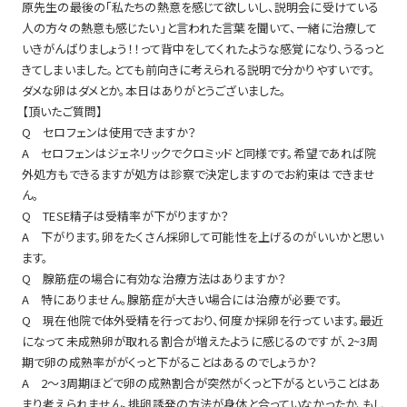
原先生の最後の「私たちの熱意を感じて欲しいし、説明会に受けている
人の方々の熱意も感じたい」と言われた言葉を聞いて、一緒に治療して
いきがんばりましょう！！って背中をしてくれたような感覚になり、うるっと
きてしまいました。とても前向きに考えられる説明で分かりやすいです。
ダメな卵はダメとか。本日はありがとうございました。
【頂いたご質問】
Q セロフェンは使用できますか？
A セロフェンはジェネリックでクロミッドと同様です。希望であれば院
外処方もできるますが処方は診察で決定しますのでお約束はできませ
ん。
Q TESE精子は受精率が下がりますか？
A 下がります。卵をたくさん採卵して可能性を上げるのがいいかと思い
ます。
Q 腺筋症の場合に有効な治療方法はありますか？
A 特にありません。腺筋症が大きい場合には治療が必要です。
Q 現在他院で体外受精を行っており、何度か採卵を行っています。最近
になって未成熟卵が取れる割合が増えたように感じるのですが、2~3周
期で卵の成熟率ががくっと下がることはあるのでしょうか？
A 2～3周期ほどで卵の成熟割合が突然がくっと下がるということはあ
まり考えられません。排卵誘発の方法が身体と合っていなかったか、もし