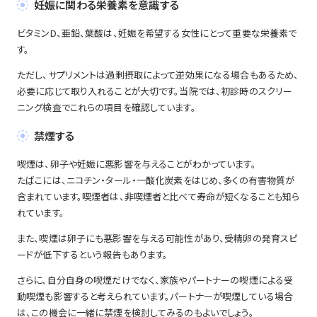
妊娠に関わる栄養素を意識する
ビタミンD、亜鉛、葉酸は、妊娠を希望する女性にとって重要な栄養素で
す。
ただし、サプリメントは過剰摂取によって逆効果になる場合もあるため、
必要に応じて取り入れることが大切です。当院では、初診時のスクリー
ニング検査でこれらの項目を確認しています。
禁煙する
喫煙は、卵子や妊娠に悪影響を与えることがわかっています。
たばこには、ニコチン・タール・一酸化炭素をはじめ、多くの有害物質が
含まれています。喫煙者は、非喫煙者と比べて寿命が短くなることも知ら
れています。
また、喫煙は卵子にも悪影響を与える可能性があり、受精卵の発育スピ
ードが低下するという報告もあります。
さらに、自分自身の喫煙だけでなく、家族やパートナーの喫煙による受
動喫煙も影響すると考えられています。パートナーが喫煙している場合
は、この機会に一緒に禁煙を検討してみるのもよいでしょう。