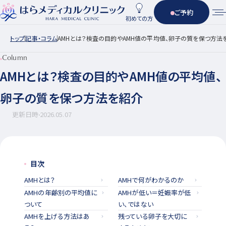
ご予約
初めての方
トップ
記事・コラム
AMHとは？検査の目的やAMH値の平均値、卵子の質を保つ方法
Column
AMHとは？検査の目的やAMH値の平均値、
卵子の質を保つ方法を紹介
更新日時
2026.05.07
目次
AMHとは？
AMHで何がわかるのか
AMHの年齢別の平均値に
AMHが低い＝妊娠率が低
ついて
い、ではない
AMHを上げる方法はあ
残っている卵子を大切に