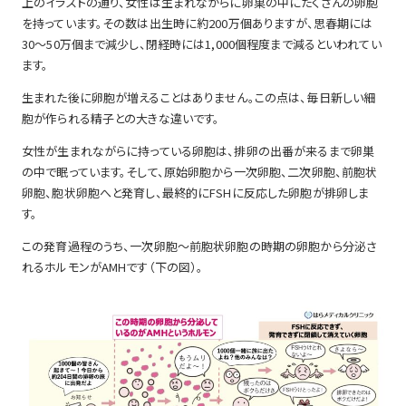
上のイラストの通り、女性は生まれながらに卵巣の中にたくさんの卵胞
を持っています。その数は出生時に約200万個ありますが、思春期には
30〜50万個まで減少し、閉経時には1,000個程度まで減るといわれてい
ます。
生まれた後に卵胞が増えることはありません。この点は、毎日新しい細
胞が作られる精子との大きな違いです。
女性が生まれながらに持っている卵胞は、排卵の出番が来るまで卵巣
の中で眠っています。そして、原始卵胞から一次卵胞、二次卵胞、前胞状
卵胞、胞状卵胞へと発育し、最終的にFSHに反応した卵胞が排卵しま
す。
この発育過程のうち、一次卵胞〜前胞状卵胞の時期の卵胞から分泌さ
れるホルモンがAMHです（下の図）。