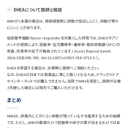
DHEAについて医師と相談
AMHが1未満の場合は、排卵誘発剤に卵胞が反応しにくく、卵胞が育ち
にくいことがあります。
低卵巣予備能やpoor responderを対象とした研究では、DHEAサプリ
メントの使用により、妊娠率・生児獲得率・着床率・胞状卵胞数（AFC）の
改善、流産率の低下が報告されていますJ Assist Reprod Genet.
2016;33(8):981-991. doi:10.1007/s10815-016-0713-5.）。
DHEAを希望する場合は、診察時に医師へご相談ください。
なお、DHEAは日本では医薬品に準じた扱いとなるため、ドラッグストア
やインターネットでは購入できません。当院でAMHを測定し、医師が必要
と判断した場合には院内でご購入いただけます。
まとめ
AMHは、卵巣内にどのくらい卵胞が残っているかを推測するための指標
です。ただし、AMHの数値だけで妊娠率や卵子の質が決まるわけではあ