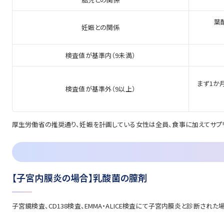
葉酸
妊娠との関係
検査値が基準内（9未満）
まず1か月
検査値が基準外（9以上）
厚生労働省の推奨通り、妊娠を計画している女性は全員、食事に加えてサプ
【子宮内膜炎の場合】乳酸菌の膣剤
子宮鏡検査、CD138検査、EMMA・ALICE検査にて子宮内膜炎と診断