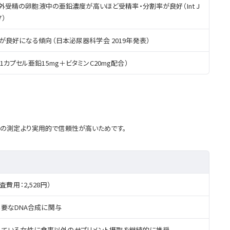
9）。体外受精の卵胞液中の亜鉛濃度が高いほど受精率・分割率が良好（Int J
7）
良好になる傾向（日本泌尿器科学会 2019年発表）
/1カプセル亜鉛15mg＋ビタミンC20mg配合）
度の測定より実用的で信頼性が高いためです。
検査費用：2,528円）
要なDNA合成に関与
している女性に食事以外のサプリメント摂取を継続的に推奨