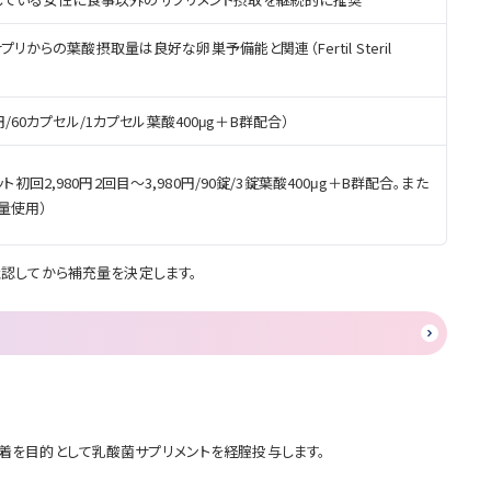
）。サプリからの葉酸摂取量は良好な卵巣予備能と関連（Fertil Steril
円/60カプセル/1カプセル葉酸400μg＋B群配合）
回2,980円2回目～3,980円/90錠/3錠葉酸400μg＋B群配合。また
倍量使用）
認してから補充量を決定します。
定着を目的として乳酸菌サプリメントを経腟投与します。