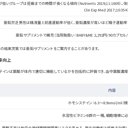
いグループは妊娠までの時間が長くなる傾向（Nutrients 2019;11:160
Clin Exp Med 2017;10:354
亜鉛欠乏男性は精液量と前進運動率が低く、亜鉛濃度が高いほど精子運動率が
亜鉛サプリメントで補充（当院取扱い：BABY&ME 2,292円/90カプセル
の結果次第では亜鉛サプリメントをご案内することがあります。
率向上
ステインは葉酸が体内で適切に機能しているかを包括的に評価でき、血中葉酸濃
内容
ホモシステイン：6.3〜8.9nmol/ml（
水溶性ビタミンB群の一種。細胞増殖に必
葉酸不足は胎児の神経管閉鎖障害リスクを高める。厚生労働省は妊娠を計画