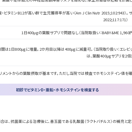
・ビタミンB12が高い群で生児獲得率が高い（Am J Clin Nutr 2015;102:943
2022;117:171）
1日400μgの葉酸サプリで問題なし（当院取扱い：BABY&ME 1,960
間は1日800μgに増量。2か月目以降は400μgに減量可。（当院取り扱い：エレビット初
は、葉酸400μgサプリを2
リメントからの葉酸摂取が基本です。ただし当院では検査でホモシステイン値を確
初診でビタミンD・亜鉛・ホモシステインを検査する
された場合は、抗菌薬による治療後に、善玉菌である乳酸菌（ラクトバチルス）の補充と