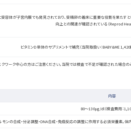
と受容体が子宮内膜でも発見されており、受精卵の着床に重要な役割を果たすと
向上との関連が確認されている（Reprod Health. 
ビタミンD単体のサプリメントで補充（当院取扱い：BABY&ME 1,420円
スクワーク中心の方はご注意ください。当院では検査で不足が確認された場合の
内容
80〜130μg/dl（検査費用：1,1
ルモンの合成・分泌調整・DNA合成・免疫反応の調整に作用する必須栄養素。体