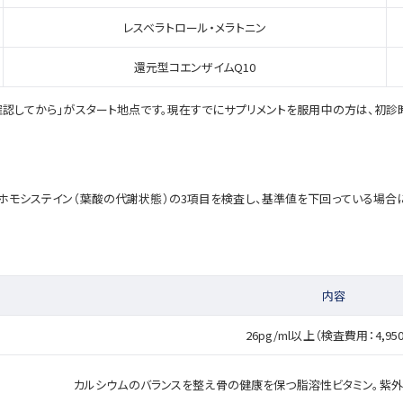
レスベラトロール・メラトニン
還元型コエンザイムQ10
確認してから」がスタート地点です。現在すでにサプリメントを服用中の方は、初診
ホモシステイン（葉酸の代謝状態）の3項目を検査し、基準値を下回っている場合に
内容
26pg/ml以上（検査費用：4,95
カルシウムのバランスを整え骨の健康を保つ脂溶性ビタミン。紫