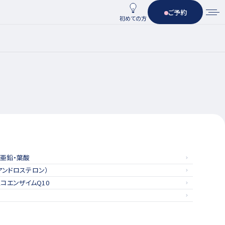
ご予約
初めての方
・亜鉛・葉酸
ピアンドロステロン）
コエンザイムQ10