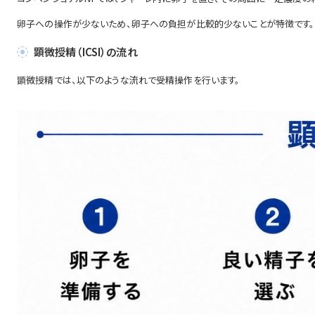
卵子への操作が少ないため、卵子への負担が比較的少ないことが特徴です。
顕微授精（ICSI）の流れ
顕微授精では、以下のような流れで受精操作を行います。