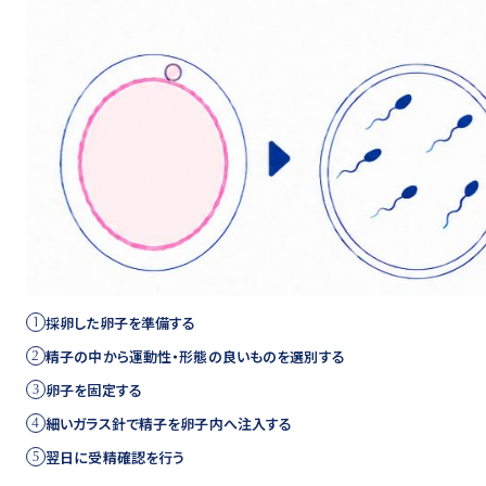
採卵した卵子を準備する
精子の中から運動性・形態の良いものを選別する
卵子を固定する
細いガラス針で精子を卵子内へ注入する
翌日に受精確認を行う