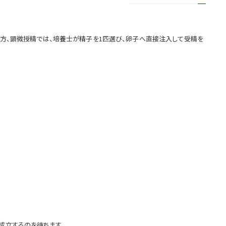
一方、顕微授精では、培養士が精子を1匹選び、卵子へ直接注入して受精を
成立するのを待ちます。