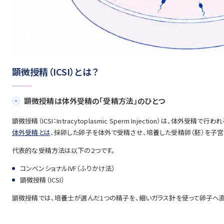
顕微授精（ICSI）とは？
顕微授精は体外受精の「受精方法」のひとつ
顕微授精（ICSI：Intracytoplasmic Sperm Injection）は、体外受
体外受精とは
、採卵した卵子を体外で受精させ、培養した受精卵（胚）を子宮
代表的な受精方法は以下の2つです。
コンベンショナルIVF（ふりかけ法）
顕微授精（ICSI）
顕微授精では、培養士が選んだ1つの精子を、細いガラス針を使って卵子へ直