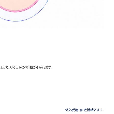
よって、いくつかの方法に分かれます。
体外受精・顕微授精とは