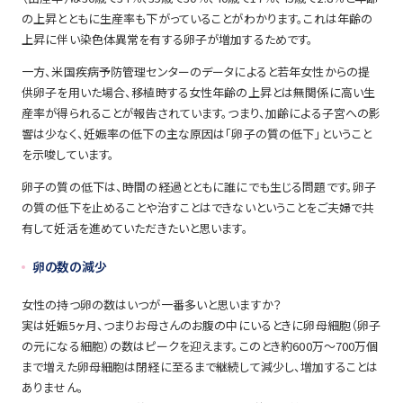
の上昇とともに生産率も下がっていることがわかります。これは年齢の
上昇に伴い染色体異常を有する卵子が増加するためです。
一方、米国疾病予防管理センターのデータによると若年女性からの提
供卵子を用いた場合、移植時する女性年齢の上昇とは無関係に高い生
産率が得られることが報告されています。つまり、加齢による子宮への影
響は少なく、妊娠率の低下の主な原因は「卵子の質の低下」ということ
を示唆しています。
卵子の質の低下は、時間の経過とともに誰にでも生じる問題です。卵子
の質の低下を止めることや治すことはできないということをご夫婦で共
有して妊活を進めていただきたいと思います。
卵の数の減少
女性の持つ卵の数はいつが一番多いと思いますか？
実は妊娠5ヶ月、つまりお母さんのお腹の中にいるときに卵母細胞（卵子
の元になる細胞）の数はピークを迎えます。このとき約600万～700万個
まで増えた卵母細胞は閉経に至るまで継続して減少し、増加することは
ありません。