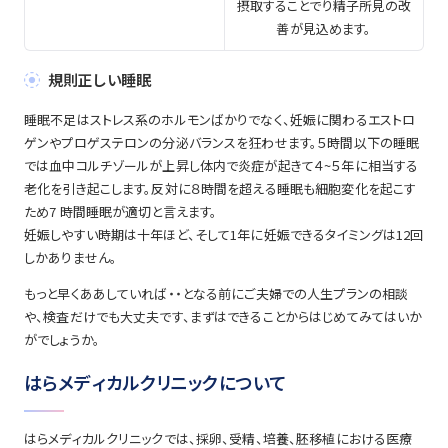
摂取することでり精子所見の改
善が見込めます。
規則正しい睡眠
睡眠不足はストレス系のホルモンばかりでなく、妊娠に関わるエストロ
ゲンやプロゲステロンの分泌バランスを狂わせます。５時間以下の睡眠
では血中コルチゾールが上昇し体内で炎症が起きて４~５年に相当する
老化を引き起こします。反対に８時間を超える睡眠も細胞変化を起こす
ため7 時間睡眠が適切と言えます。
妊娠しやすい時期は十年ほど、そして1年に妊娠できるタイミングは12回
しかありません。
もっと早くああしていれば・・となる前にご夫婦での人生プランの相談
や、検査だけでも大丈夫です、まずはできることからはじめてみてはいか
がでしょうか。
はらメディカルクリニックについて
はらメディカルクリニックでは、採卵、受精、培養、胚移植における医療