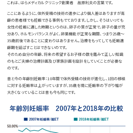
これは、はらメディカルクリニック創業者 故原利夫の言葉です。
ここにあるように、体外受精の技術の進歩により個人差はありますが高
齢の患者様でも妊娠できる事例もでております。しかし、そうはいっても
女性の妊娠に適した時期というのは、卵子の質が正常で、卵子の量が充
分あり、ホルモンバランスがよく、卵巣機能が正常な期間、つまり25歳～
35歳前後であることに変わりはありません。治療をもってしても妊娠適
齢期を延ばすことはできないのです。
そのため自分の年齢、将来の希望するお子様の数を鑑みて正しい知識
のもとご夫婦の治療計画及び家族計画を設計をしていくことが必要な
のです。
昔と今の年齢別妊娠率：10年間で体外受精の技術が進化し、1回の移植
に対する妊娠率は上がっていますが、35歳を境に妊娠率の下がり幅が
大きくなっていることは昔も今も同じです。