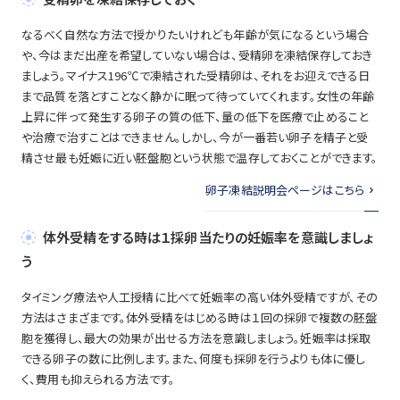
なるべく自然な方法で授かりたいけれども年齢が気になるという場合
や、今はまだ出産を希望していない場合は、受精卵を凍結保存しておき
ましょう。マイナス196℃で凍結された受精卵は、それをお迎えできる日
まで品質を落とすことなく静かに眠って待っていてくれます。女性の年齢
上昇に伴って発生する卵子の質の低下、量の低下を医療で止めること
や治療で治すことはできません。しかし、今が一番若い卵子を精子と受
精させ最も妊娠に近い胚盤胞という状態で温存しておくことができます。
卵子凍結説明会ページはこちら
体外受精をする時は１採卵当たりの妊娠率を意識しましょ
う
タイミング療法や人工授精に比べて妊娠率の高い体外受精ですが、その
方法はさまざまです。体外受精をはじめる時は１回の採卵で複数の胚盤
胞を獲得し、最大の効果が出せる方法を意識しましょう。妊娠率は採取
できる卵子の数に比例します。また、何度も採卵を行うよりも体に優し
く、費用も抑えられる方法です。