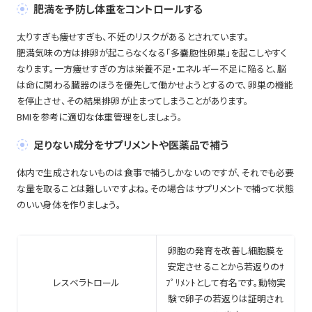
肥満を予防し体重をコントロールする
太りすぎも痩せすぎも、不妊のリスクがあるとされています。
肥満気味の方は排卵が起こらなくなる「多嚢胞性卵巣」を起こしやすく
なります。一方痩せすぎの方は栄養不足・エネルギー不足に陥ると、脳
は命に関わる臓器のほうを優先して働かせようとするので、卵巣の機能
を停止させ、その結果排卵が止まってしまうことがあります。
BMIを参考に適切な体重管理をしましょう。
足りない成分をサプリメントや医薬品で補う
体内で生成されないものは食事で補うしかないのですが、それでも必要
な量を取ることは難しいですよね。その場合はサプリメントで補って状態
のいい身体を作りましょう。
卵胞の発育を改善し細胞膜を
安定させることから若返りのｻ
レスベラトロール
ﾌﾟﾘﾒﾝﾄとして有名です。動物実
験で卵子の若返りは証明され