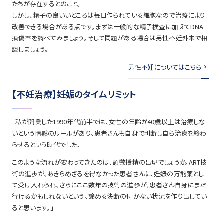
たちが存在するとのこと。
しかし、精子の良いいところは毎日作られている細胞なので治療により
改善できる場合がある点です。まずは一般的な精子検査に加えてDNA
損傷率を調べてみましょう。そして問題がある場合は男性不妊外来で相
談しましょう。
男性不妊についてはこちら
【不妊治療】妊娠のタイムリミット
「私が開業した1990年代前半では、女性の年齢が40歳以上は治療しな
いという暗黙のルールがあり、患者さんも自身で判断し自ら治療を終わ
らせるという時代でした。
このような流れが変わってきたのは、顕微授精の出現でしょうか。ART技
術の進歩が、あきらめざるを得なかった患者さんに、妊娠の万能薬とし
て受け入れられ、さらにここ数年の技術の進歩が、患者さん自身にまだ
行けるかもしれないという、諦める決断の付かない状況を作り出してい
ると思います。」