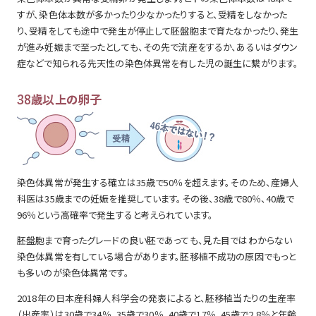
すが、染色体本数が多かったり少なかったりすると、受精をしなかった
り、受精をしても途中で発生が停止して胚盤胞まで育たなかったり、発生
が進み妊娠まで至ったとしても、その先で流産をするか、あるいはダウン
症などで知られる先天性の染色体異常を有した児の誕生に繋がります。
染色体異常が発生する確立は35歳で50％を超えます。そのため、産婦人
科医は35歳までの妊娠を推奨しています。その後、38歳で80％、40歳で
96％という高確率で発生すると考えられています。
胚盤胞まで育ったグレードの良い胚であっても、見た目ではわからない
染色体異常を有している場合があります。胚移植不成功の原因でもっと
も多いのが染色体異常です。
2018年の日本産科婦人科学会の発表によると、胚移植当たりの生産率
（出産率）は30歳で34％、35歳で30％、40歳で17％、45歳で2.8％と年齢