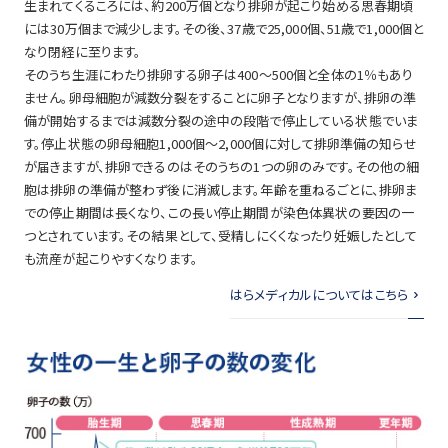
生まれてくるころには、約200万個となり排卵が起こり始める思春期頃
には30万個まで減少します。その後、37歳で25,000個、51歳で1,000個と
なり閉経に至ります。
そのうち生涯にわたり排卵する卵子は400～500個と全体の1％もあり
ません。卵母細胞が減数分裂をすることに卵子となりますが、排卵の準
備が開始するまでは減数分裂の途中の段階で停止している状態でいま
す。停止状態の卵母細胞1,000個～2,000個に対して排卵準備の知らせ
が届きますが、排卵できるのはそのうちの1つの卵のみです。その他の細
胞は排卵の準備が整わず後に消滅します。年齢を重ねるごとに、排卵ま
での停止期間は長くなり、この長い停止期間が染色体異状の要因の一
つとされています。その結果として、受精しにくくなったり妊娠したとして
も流産が起こりやすくなります。
はらメディカルについてはこちら