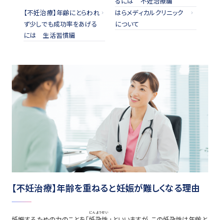
るには 不妊治療編
【不妊治療】年齢にとらわれ
はらメディカルクリニック
ず少しでも成功率をあげる
について
には 生活習慣編
【不妊治療】年齢を重ねると妊娠が難しくなる理由
にんようせい
妊娠するための力のことを「
妊孕性
」といいますが、この妊孕性は年齢と