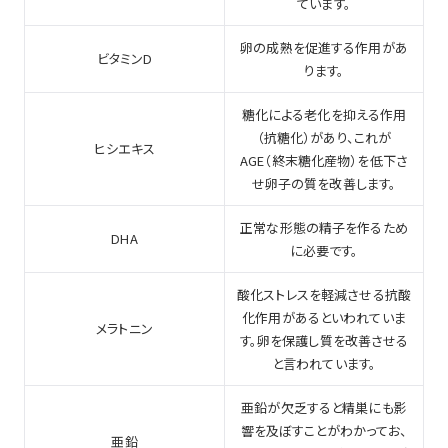
ています。
卵の成熟を促進する作用があ
ビタミンD
ります。
糖化による老化を抑える作用
（抗糖化）があり、これが
ヒシエキス
AGE（終末糖化産物）を低下さ
せ卵子の質を改善します。
正常な形態の精子を作るため
DHA
に必要です。
酸化ストレスを軽減させる抗酸
化作用があるといわれていま
メラトニン
す。卵を保護し質を改善させる
と言われています。
亜鉛が欠乏すると精巣にも影
響を及ぼすことがわかってお、
亜鉛