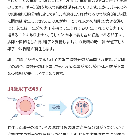
そして全ての細胞は、時と共に老化すると、細胞質のミトコンドリアが減
少しエネルギー活動を終えて細胞は消失していきます。しかし、卵子以外
の細胞は細胞分裂によって新しい細胞に入れ替わるので総合的に組織
に問題は発生しません。この点が卵子とそれ以外の細胞の大きな違い
です。女性は一生分の卵子を持って生まれており、生まれてから卵子が
増えることはありません。そして体の中で最も古い細胞である卵子は、
排卵や採卵をした後、精子と受精します。この受精の時に質が低下した
卵子では問題が発生します。
卵子に精子が侵入すると卵子の第二減数分裂が再開されます。若い卵
子の場合、減数分裂は正常に行われる確率が高く、染色体本数が正常
な受精卵が発生しやすくなります。
老化した卵子の場合、その減数分裂の時に染色体分離がうまくいかず
染色体本数が異常な受精卵が発生します。ヒトの染色体本数は46本で