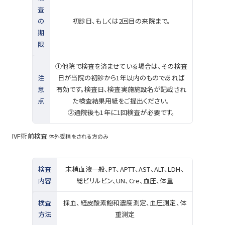
査
の
初診日、もしくは2回目の来院まで。
期
限
①他院で検査を済ませている場合は、その検査
注
日が当院の初診から1年以内のものであれば
意
有効です。検査日、検査実施施設名が記載され
点
た検査結果用紙をご提出ください。
②通院後も1年に1回検査が必要です。
IVF術前検査
体外受精をされる方のみ
検査
末梢血液一般、PT、APTT、AST、ALT、LDH、
内容
総ビリルビン、UN、Cre、血圧、体重
検査
採血、経皮酸素飽和濃度測定、血圧測定、体
方法
重測定