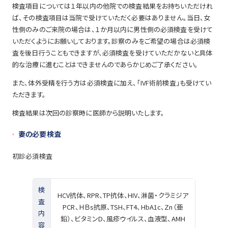
検査項目については１年以内の他院での検査結果をお持ちいただけれ
ば、その検査項目は当院で受けていただく必要はありません。当日、女
性側のみのご来院の場合は、１か月以内に男性側の必須検査を受けて
いただくようにお願いしております。診察のみをご希望の場合は必須検
査を後日行うこともできますが、必須検査を受けていただかないと具体
的な治療に進むことはできませんのであらかじめご了承ください。
また、体外受精を行う方は必須検査に加え、「IVF術前検査」も受けてい
ただきます。
検査結果は次回の診察時に医師から説明いたします。
妻の必要検査
初診必須検査
検
HCV抗体、RPR、TP抗体、HIV、淋菌・クラミジア
査
PCR、ＨＢs抗原、TSH、FT4、HbA1c、Zn（亜
内
鉛）、ビタミンD、風疹ウイルス、血液型、AMH
容