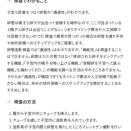
検査でわかること
子宮と卵巣をつなぐ卵管の「通過性」がわかります。
卵管は精子と卵子が出会って受精する場所なので、ここが詰まっている
と精子と卵子は出会うことがない、つまりタイミング療法や人工授精で
は妊娠できないのです。検査で異常が見つかった場合は卵管を通す手術
や体外受精へのステップアップをご提案します。
卵管造影検査では「通過性」はわかりますが、「機能性」は検査すること
はできません。卵管はただの管ではなく「排卵された卵子をピックアップ
する機能」「子宮内の精子を吸い上げる機能」「受精卵を子宮へと運ぶ
機能」も備わっており、この機能を調べる方法は今のところありません。
そのため「通過性」が確認できてもタイミング療法や人工授精で妊娠で
きない場合は、早めの体外受精へのステップアップを検討することをお
すすめします。
検査の方法
膣から子宮の中にチューブを挿入します。
チューブを通して子宮内に造影剤を入れていきます。
造影剤が子宮内腔と卵管を満たしたところでレントゲン撮影を行い