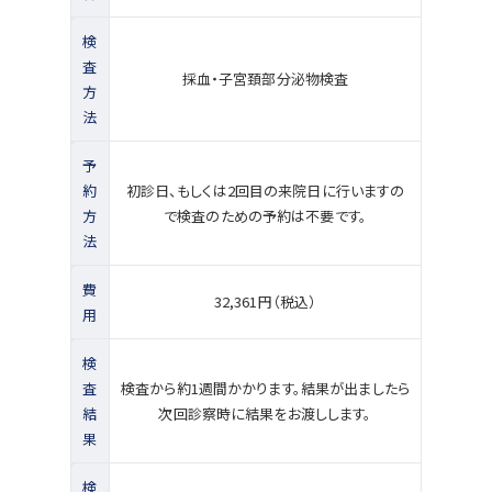
検
査
採血・子宮頚部分泌物検査
方
法
予
約
初診日、もしくは2回目の来院日に行いますの
方
で検査のための予約は不要です。
法
費
32,361円（税込）
用
検
査
検査から約1週間かかります。結果が出ましたら
結
次回診察時に結果をお渡しします。
果
検