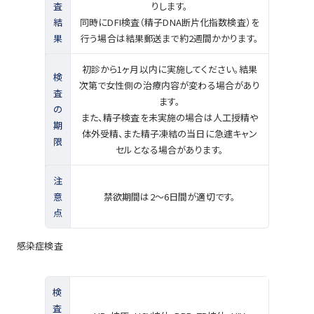
査
りします。
結
同時にDFI検査（精子DNA断片化指数検査）を
果
行う場合は結果郵送まで約2週間かかります。
初診から1ヶ月以内に実施してください。結果
検
次第で女性側の治療内容が変わる場合があり
査
ます。
の
また、精子検査を未実施の場合は人工授精や
期
体外受精、また精子凍結の当日に急遽キャン
限
セルとなる場合があります。
注
意
禁欲期間は2〜6日間が適切です。
点
感染症検査
検
査