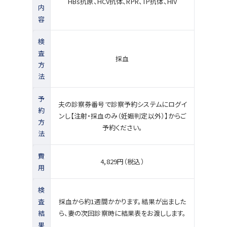
HBs抗原、HCV抗体、RPR、TP抗体、HIV
内
容
検
査
採血
方
法
予
夫の診察券番号で診察予約システムにログイ
約
ンし【注射・採血のみ（妊娠判定以外）】からご
方
予約ください。
法
費
4,829円（税込）
用
検
査
採血から約1週間かかります。結果が出ました
結
ら、妻の次回診察時に結果表をお渡しします。
果