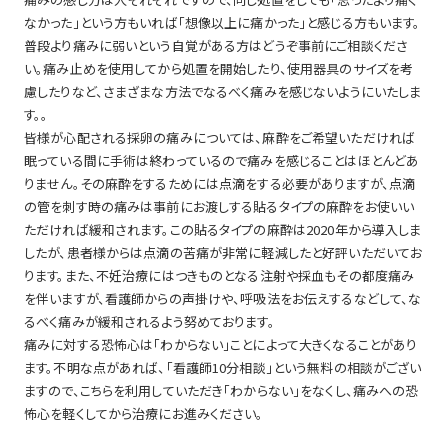
なかった」という方もいれば「想像以上に痛かった」と感じる方もいます。
普段より痛みに弱いという自覚がある方はどうぞ事前にご相談くださ
い。痛み止めを使用してから処置を開始したり、使用器具のサイズを考
慮したりなど、さまざまな方法でなるべく痛みを感じないようにいたしま
す。。
皆様が心配される採卵の痛みについては、麻酔をご希望いただければ
眠っている間に手術は終わっているので痛みを感じることはほとんどあ
りません。その麻酔をするためには点滴をする必要がありますが、点滴
の管を刺す時の痛みは事前にお渡しする貼るタイプの麻酔をお使いい
ただければ緩和されます。この貼るタイプの麻酔は2020年から導入しま
したが、患者様からは点滴の苦痛が非常に軽減したと好評いただいてお
ります。また、不妊治療にはつきものとなる注射や採血もその都度痛み
を伴いますが、看護師からの声掛けや、呼吸法をお伝えするなどして、な
るべく痛みが緩和されるよう努めております。
痛みに対する恐怖心は「わからない」ことによって大きくなることがあり
ます。不明な点があれば、「看護師10分相談」という無料の相談がござい
ますので、こちらを利用していただき「わからない」をなくし、痛みへの恐
怖心を軽くしてから治療にお進みください。