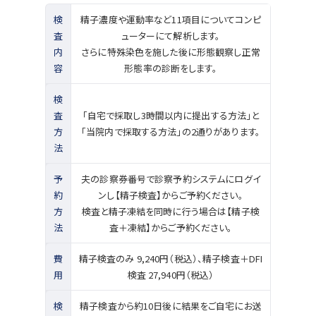
検
精子濃度や運動率など11項目についてコンピ
査
ューターにて解析します。
内
さらに特殊染色を施した後に形態観察し正常
容
形態率の診断をします。
検
査
「自宅で採取し3時間以内に提出する方法」と
方
「当院内で採取する方法」の2通りがあります。
法
予
夫の診察券番号で診察予約システムにログイ
約
ンし【精子検査】からご予約ください。
方
検査と精子凍結を同時に行う場合は【精子検
法
査＋凍結】からご予約ください。
費
精子検査のみ 9,240円（税込）、精子検査＋DFI
用
検査 27,940円（税込）
検
精子検査から約10日後に結果をご自宅にお送