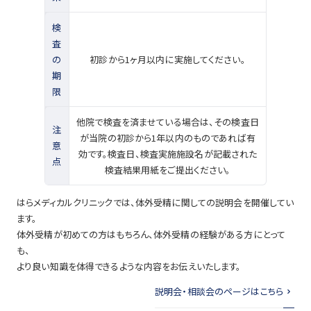
検
査
の
初診から1ヶ月以内に実施してください。
期
限
他院で検査を済ませている場合は、その検査日
注
が当院の初診から1年以内のものであれば有
意
効です。検査日、検査実施施設名が記載された
点
検査結果用紙をご提出ください。
はらメディカルクリニックでは、体外受精に関しての説明会を開催してい
ます。
体外受精が初めての方はもちろん、体外受精の経験がある方にとって
も、
より良い知識を体得できるような内容をお伝えいたします。
説明会・相談会のページはこちら