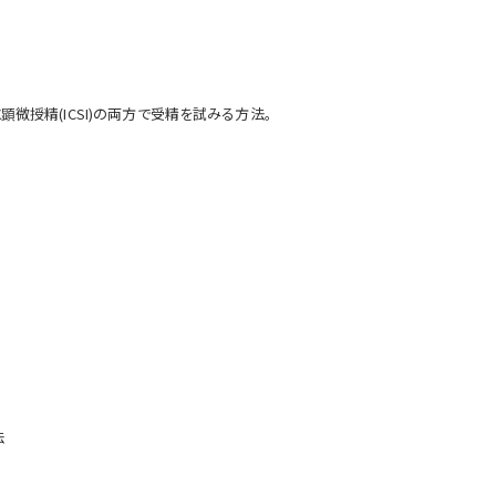
顕微授精(ICSI)の両方で受精を試みる方法。
法