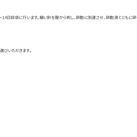
14日目頃に行います。細い針を腟から刺し、卵胞に到達させ、卵胞液とともに卵子
選びいただきます。