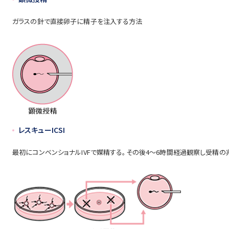
ガラスの針で直接卵子に精子を注入する方法
レスキューICSI
最初にコンベンショナルIVFで媒精する。その後4～6時間経過観察し受精の