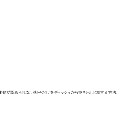
兆候が認められない卵子だけをディッシュから抜き出しICSIする方法。