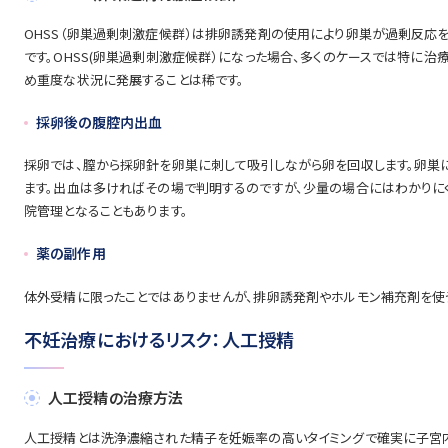
OHSS（卵巣過剰刺激症候群）は排卵誘発剤の使用により卵巣が過剰反応を
です。OHSS(卵巣過剰刺激症候群）になった場合、多くのケースでは特に
め重度な状況に発展することは稀です。
採卵後の腹腔内出血
採卵では、膣から採卵針を卵巣に刺して吸引しながら卵を回収します。卵巣
ます。出血は多ければその場で判明するのですが、少量の場合にはわかりに
院管理となることもあります。
薬の副作用
体外受精に限ったことではありませんが、排卵誘発剤やホルモン補充剤を使う
不妊治療におけるリスク：人工授精
人工授精の治療方法
人工授精とは洗浄濃縮された精子を妊娠率の高いタイミングで確実に子宮内