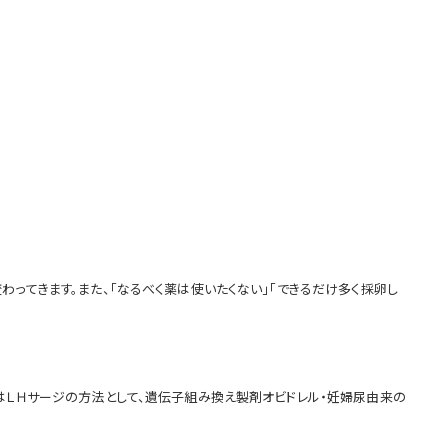
ってきます。また、「なるべく薬は使いたくない」「できるだけ多く採卵し
はＬＨサージの方法として、遺伝子組み換え製剤オビドレル・妊婦尿由来の