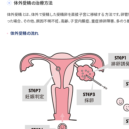
体外受精の治療方法
体外受精とは、体外で受精した受精卵を直接子宮に移植する方法です。卵管
った場合、その他、原因不明不妊、高齢、子宮内膜症、重症排卵障害、多のう胞
体外受精の流れ