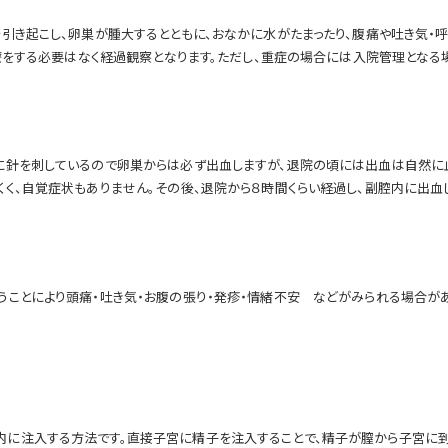
引き起こし、卵巣が腫大するとともに、おなかに水がたまったり、腹痛や吐き気・
治療をする必要はなく経過観察となります。ただし、重症の場合には入院管理となる
に針を刺しているので卵巣からは必ず出血しますが、退院の頃には出血は自然に止
くく、自覚症状もありません。その後、退院から８時間くらい経過し、副腔内に出
ことにより頭痛・吐き気・お腹の張り・発疹・情緒不安 などがみられる場合があ
に注入する方法です。直接子宮に精子を注入することで、精子が膣から子宮に到