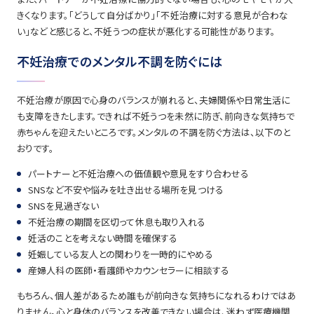
きくなります。「どうして自分ばかり」「不妊治療に対する意見が合わな
い」などと感じると、不妊うつの症状が悪化する可能性があります。
不妊治療でのメンタル不調を防ぐには
不妊治療が原因で心身のバランスが崩れると、夫婦関係や日常生活に
も支障をきたします。できれば不妊うつを未然に防ぎ、前向きな気持ちで
赤ちゃんを迎えたいところです。メンタルの不調を防ぐ方法は、以下のと
おりです。
パートナーと不妊治療への価値観や意見をすり合わせる
SNSなど不安や悩みを吐き出せる場所を見つける
SNSを見過ぎない
不妊治療の期間を区切って休息も取り入れる
妊活のことを考えない時間を確保する
妊娠している友人との関わりを一時的にやめる
産婦人科の医師・看護師やカウンセラーに相談する
もちろん、個人差があるため誰もが前向きな気持ちになれるわけではあ
りません。心と身体のバランスを改善できない場合は、迷わず医療機関