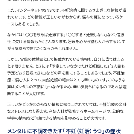
また、インターネットやSNSでは、不妊治療に関するさまざまな情報が溢
れています。どの情報が正しいかがわからず、悩みの種になっているケ
ースもあるでしょう。
なかには「〇〇を飲めば妊娠する」「〇〇すると妊娠しない」など、信憑
性に欠ける情報もたくさんあります。妊娠を心から望む人からすると、す
がる気持ちで信じたくなるかもしれません。
しかし、実際の体験談として掲載されている情報も、自分に当てはまる
とは限りません。ときには「予定していなかったけど妊娠した」「3人目も
予定どおり妊娠できた」などの声を目にすることもあるでしょう。不妊治
療に悩む人にとって、自然妊娠の報告はとても辛いものです。このような
声はメンタルの不調にもつながるため、辛い気持ちになるのであれば遮
断することが大切です。
正しいかどうかわからない情報に振り回されていては、不妊治療の余計
なストレスになり得ます。産婦人科が監修するホームページや、公的な
学会の情報など信頼できる情報を見極めることが大切です。
メンタルに不調をきたす「不妊（妊活）うつ」の症状