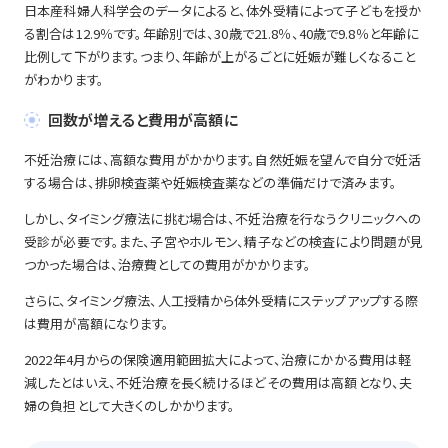
日本産科婦人科学会のデータによると、体外受精によって子どもを授か
る割合は12.9％です。年齢別では、30歳で21.8％、40歳で9.8％と年齢に
比例して下がります。つまり、年齢が上がるごとに妊娠が難しくなること
がわかります。
回数が増えると費用が高額に
不妊治療には、高額な費用がかかります。自然妊娠を望んで自分で妊活
する場合は、排卵検査薬や妊娠検査薬などの準備だけで済みます。
しかし、タイミング療法に挑む場合は、不妊治療を行なうクリニックへの
受診が必要です。また、子宮やホルモン、精子などの検査により問題が見
つかった場合は、治療費としての費用がかかります。
さらに、タイミング療法、人工授精から体外受精にステップアップする際
は費用が高額になります。
2022年4月からの保険適用範囲拡大によって、治療にかかる費用は軽
減したとはいえ、不妊治療を長く続けるほどその費用は高額となり、夫
婦の負担として大きくのしかかります。