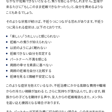
なかなか妊娠できないとなると、焦りを感じるかもしれません。生理が
来るたびに「もしこのまま妊娠できなかったら」と、自分を責めるような
こともあるでしょう。
そのような状態が続けば、不妊うつにつながる恐れがあります。不妊う
つに見られる症状は、以下のとおりです。
「楽しい」「うれしい」と感じられない
妊娠への焦りが抑えられない
以前のようによく眠れない
妊娠できない自分を否定する
パートナーへ不満を感じる
周囲の幸せを素直に喜べない
周囲の妊娠を自分と比較する
妊婦を見ると情緒不安定になる
このような症状を抱えているなか、不妊治療にかかる高額な費用や職場
からの冷たい視線が加わると、さらに気持ちが落ち込んでしまいます。親
族からの子どもを期待する声や、友人からの妊娠報告もまた、メンタル
を追い込む要因となる場合があります。
また、パートナーが不妊治療に協力的でない場合も、心のモヤモヤが大