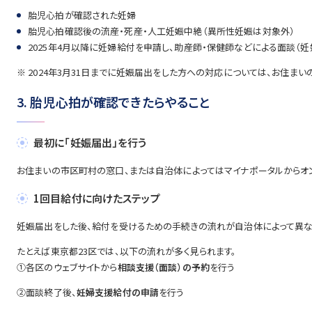
胎児心拍が確認された妊婦
胎児心拍確認後の流産・死産・人工妊娠中絶（異所性妊娠は対象外）
2025年4月以降に妊婦給付を申請し、助産師・保健師などによる面談（
※ 2024年3月31日までに妊娠届出をした方への対応については、お住ま
3. 胎児心拍が確認できたらやること
最初に「妊娠届出」を行う
お住まいの市区町村の窓口、または自治体によってはマイナポータルからオ
1回目給付に向けたステップ
妊娠届出をした後、給付を受けるための手続きの流れが自治体によって異な
たとえば東京都23区では、以下の流れが多く見られます。
①各区のウェブサイトから
相談支援（面談）の予約
を行う
②面談終了後、
妊婦支援給付の申請
を行う