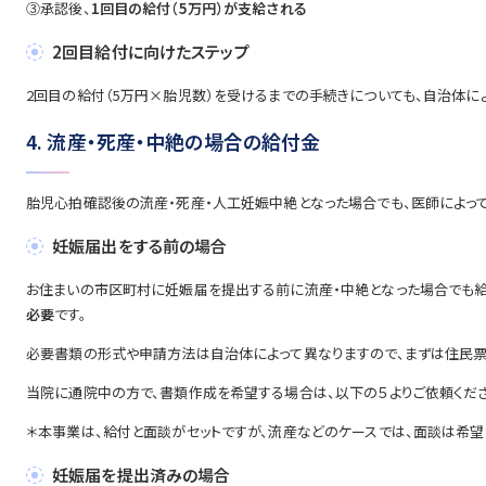
③承認後、
1回目の給付（5万円）が支給される
2回目給付に向けたステップ
2回目の給付（5万円×胎児数）を受けるまでの手続きについても、自治体に
4. 流産・死産・中絶の場合の給付金
胎児心拍確認後の流産・死産・人工妊娠中絶となった場合でも、医師によって
妊娠届出をする前の場合
お住まいの市区町村に妊娠届を提出する前に流産・中絶となった場合でも給
必要
です。
必要書類の形式や申請方法は自治体によって異なりますので、まずは住民票
当院に通院中の方で、書類作成を希望する場合は、以下の５よりご依頼くださ
＊本事業は、給付と面談がセットですが、流産などのケースでは、面談は希望
妊娠届を提出済みの場合