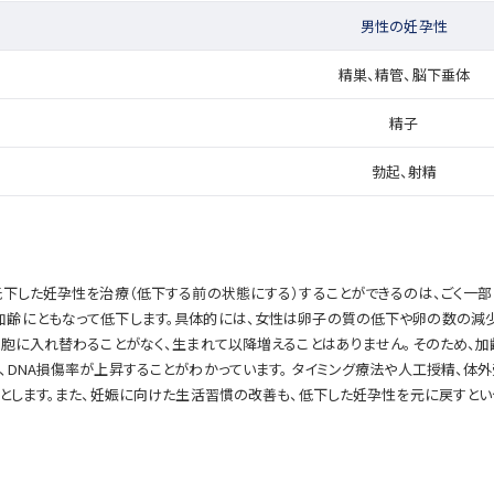
男性の妊孕性
精巣、精管、脳下垂体
精子
勃起、射精
下した妊孕性を治療（低下する前の状態にする）することができるのは、ごく一部
齢にともなって低下します。具体的には、女性は卵子の質の低下や卵の数の減少、
胞に入れ替わることがなく、生まれて以降増えることはありません。そのため、加
DNA損傷率が上昇することがわかっています。 タイミング療法や人工授精、体
的とします。また、妊娠に向けた生活習慣の改善も、低下した妊孕性を元に戻すと