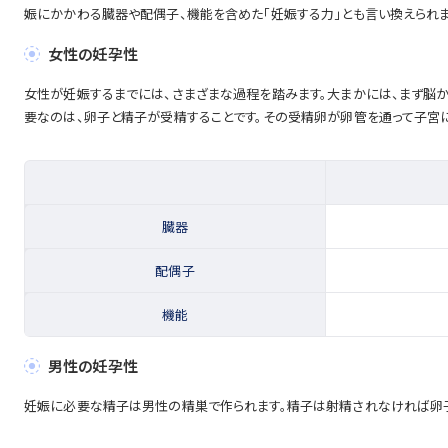
娠にかかわる臓器や配偶子、機能を含めた「妊娠する力」とも言い換えられま
女性の妊孕性
女性が妊娠するまでには、さまざまな過程を踏みます。大まかには、まず脳
要なのは、卵子と精子が受精することです。その受精卵が卵管を通って子宮に
臓器
配偶子
機能
男性の妊孕性
妊娠に必要な精子は男性の精巣で作られます。精子は射精されなければ卵子