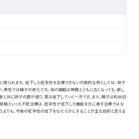
に限られます。 低下した妊孕性を治療できない代表的な例としては、卵子
男性では精子の老化です。 体の細胞は時間とともに古くなっても、新し
齢と共に卵子の数が減り、質は低下していく一方です。また、精子は約80日
外受精といった不妊治療は、妊孕性が低下した機能を元に戻す治療ではな
いうよりも、今後の妊孕性の低下をなだらかにすることが主な目的と言える