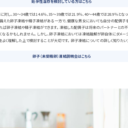
妊孕性温存を検討している方はこちら
し、30～34歳では14.6％、35～39歳では21.9％、40～44歳では28.9
に備えた卵子凍結や精子凍結がある一方で、健康な男女においても自分の配偶子
れば卵子凍結や精子凍結ができます。 凍結した配偶子は将来のパートナーとの不
なるかもしれません。 しかし、卵子凍結においては凍結融解が卵自体にダメー
トをよく理解した上で検討することが大切です。 卵子凍結についての詳しく知りた
卵子（未受精卵）凍結説明会はこちら