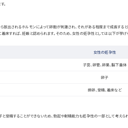
す。
から放出されるホルモンによって卵胞が刺激され、それがある程度まで成長すると
着床すれば、妊娠と認められます。そのため、女性の妊孕性としては以下が挙げら
女性の妊孕性
子宮、卵管、卵巣、脳下垂体
卵子
排卵、受精、着床など
と受精することができないため、勃起や射精能力も妊孕性の一部として考えられま