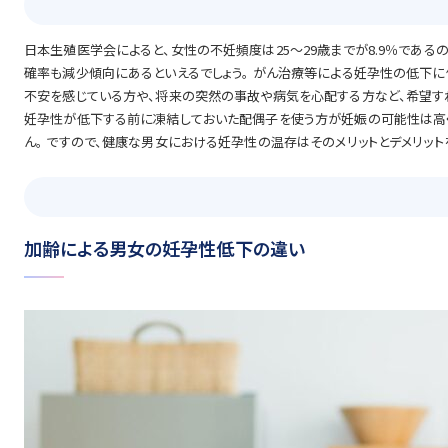
日本生殖医学会によると、女性の不妊頻度は25～29歳までが8.9％であるのに対
確率も減少傾向にあるといえるでしょう。 がん治療等による妊孕性の低下
不安を感じている方や、将来の突然の事故や病気を心配する方など、希望す
妊孕性が低下する前に凍結しておいた配偶子を使う方が妊娠の可能性は高く
ん。 ですので、健康な男女における妊孕性の温存はそのメリットとデメリッ
加齢による男女の妊孕性低下の違い