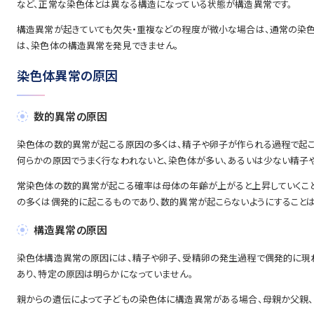
など、正常な染色体とは異なる構造になっている状態が構造異常です。
構造異常が起きていても欠失・重複などの程度が微小な場合は、通常の染色体
は、染色体の構造異常を発見できません。
染色体異常の原因
数的異常の原因
染色体の数的異常が起こる原因の多くは、精子や卵子が作られる過程で起こ
何らかの原因でうまく行なわれないと、染色体が多い、あるいは少ない精子
常染色体の数的異常が起こる確率は母体の年齢が上がると上昇していくこと
の多くは偶発的に起こるものであり、数的異常が起こらないようにすることは
構造異常の原因
染色体構造異常の原因には、精子や卵子、受精卵の発生過程で偶発的に現れ
あり、特定の原因は明らかになっていません。
親からの遺伝によって子どもの染色体に構造異常がある場合、母親か父親、