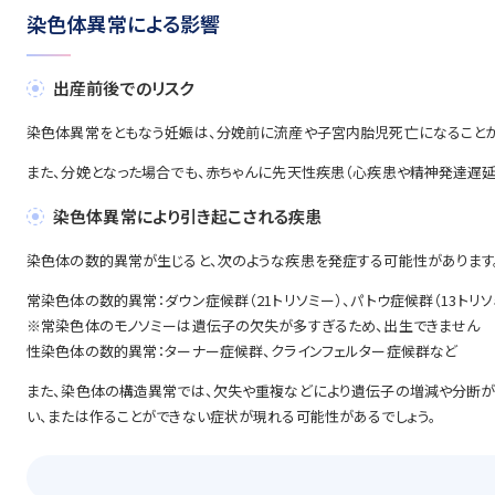
染色体異常による影響
出産前後でのリスク
染色体異常をともなう妊娠は、分娩前に流産や子宮内胎児死亡になることが
また、分娩となった場合でも、赤ちゃんに先天性疾患（心疾患や精神発達遅
染色体異常により引き起こされる疾患
染色体の数的異常が生じると、次のような疾患を発症する可能性があります
常染色体の数的異常：ダウン症候群（21トリソミー）、パトウ症候群（13トリソ
※常染色体のモノソミーは遺伝子の欠失が多すぎるため、出生できません
性染色体の数的異常：ターナー症候群、クラインフェルター症候群など
また、染色体の構造異常では、欠失や重複などにより遺伝子の増減や分断が
い、または作ることができない症状が現れる可能性があるでしょう。