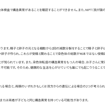
検査で構造異常があることを確認することができません。また、NIPT（我が国
ります。精子と卵子の元となる細胞から2回の減数分裂をすることで精子と卵子は
や卵子が作られ、これらが受精と関わることで染色体の総数が46本ではない受精
が知られています。また、染色体転座の構造異常をもつ人の場合、お子さんに常
不可能です。そのため、健康的な生活を心がけていても誰にでも起こりうることで
る場合と、両親のいずれかもしくは双方からの遺伝による場合の2つが考えられ
または両者が子どもと同じ構造異常を持っている可能性があります。