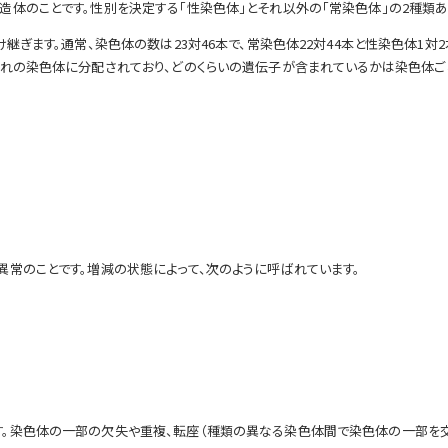
体のことです。性別を決定する「性染色体」とそれ以外の「常染色体」の2種類あ
継ぎます。通常、染色体の数は23対46本で、常染色体22対44本と性染色体1対
れの染色体に分配されており、どのくらいの遺伝子が含まれているかは染色体ごとに
常のことです。増減の状態によって、次のように呼ばれています。
。染色体の一部の欠失や重複、転座（種類の異なる染色体間で染色体の一部を交