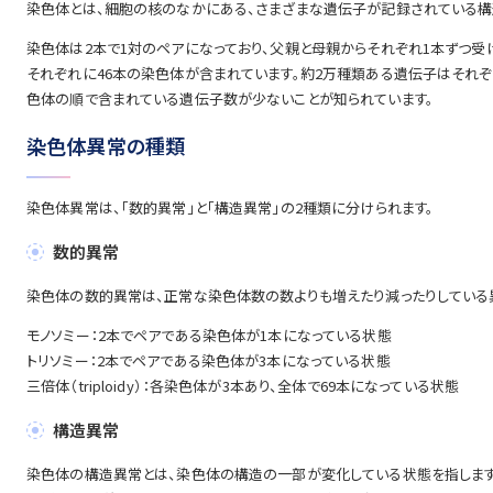
染色体とは、細胞の核のなかにある、さまざまな遺伝子が記録されている構造
染色体は2本で1対のペアになっており、父親と母親からそれぞれ1本ずつ受け
それぞれに46本の染色体が含まれています。約2万種類ある遺伝子はそれぞ
色体の順で含まれている遺伝子数が少ないことが知られています。
染色体異常の種類
染色体異常は、「数的異常」と「構造異常」の2種類に分けられます。
数的異常
染色体の数的異常は、正常な染色体数の数よりも増えたり減ったりしている異
モノソミー：2本でペアである染色体が1本になっている状態
トリソミー：2本でペアである染色体が3本になっている状態
三倍体（triploidy）：各染色体が3本あり、全体で69本になっている状態
構造異常
染色体の構造異常とは、染色体の構造の一部が変化している状態を指します