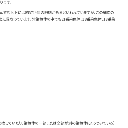
ります。
2本です。ヒトには約37兆個の細胞があるといわれていますが、この細胞の
異なっています。常染色体の中でも21番染色体、18番染色体、13番染
換していたり、染色体の一部または全部が別の染色体にくっついている）