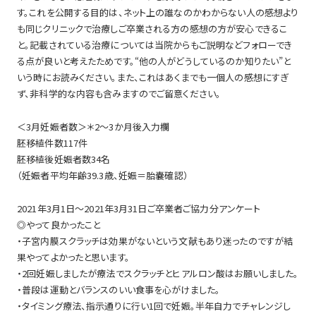
す。これを公開する目的は、ネット上の誰なのかわからない人の感想より
も同じクリニックで治療しご卒業される方の感想の方が安心できるこ
と。記載されている治療については当院からもご説明などフォローでき
る点が良いと考えたためです。“他の人がどうしているのか知りたい”と
いう時にお読みください。また、これはあくまでも一個人の感想にすぎ
ず、非科学的な内容も含みますのでご留意ください。
＜3月妊娠者数＞＊2～3か月後入力欄
胚移植件数117件
胚移植後妊娠者数34名
（妊娠者平均年齢39.3歳、妊娠＝胎嚢確認）
2021年3月1日～2021年3月31日ご卒業者ご協力分アンケート
◎やって良かったこと
・子宮内膜スクラッチは効果がないという文献もあり迷ったのですが結
果やってよかったと思います。
・2回妊娠しましたが療法でスクラッチとヒアルロン酸はお願いしました。
・普段は運動とバランスのいい食事を心がけました。
・タイミング療法、指示通りに行い1回で妊娠。半年自力でチャレンジし