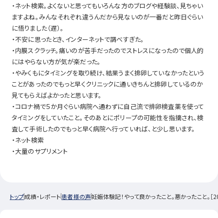
・ネット検索。よくないと思ってもいろんな方のブログや経験談、見ちゃい
ますよね。みんなそれぞれ違うんだから見ないのが一番だと昨日ぐらい
に悟りました（遅）。
・不安に思ったとき、インターネットで調べすぎた。
・内膜スクラッチ。痛いのが苦手だったのでストレスになったので個人的
にはやらない方が気が楽だった。
・やみくもにタイミングを取り続け、結果うまく排卵していなかったという
ことがあったのでもっと早くクリニックに通いきちんと排卵しているのか
見てもらえばよかったと思います。
・コロナ禍で５か月ぐらい病院へ通わずに自己流で排卵検査薬を使って
タイミングをしていたこと。そのあとにポリープの可能性を指摘され、検
査して手術したのでもっと早く病院へ行っていれば、と少し思います。
・ネット検索
・大量のサプリメント
トップ
成績・レポート
患者様の声
妊娠体験記！やって良かったこと。悪かったこと。［2