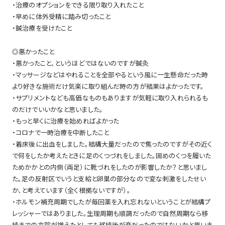
・治療のオプションをできる限り取り入れたこと
・早めに体外受精に踏み切ったこと
・鍼治療を受けたこと
◎悪かったこと
・悪かったこと、というほどではないのですが鍼灸
・マッサージなどはやれることを全部やるという風に一生懸命だった時
より好きな施術だけ気楽に取り組んだ時の方が結果はよかったです。
・サプリメントなども高価なものもありますが気軽に取り入れられるも
のだけでいいかなと思いました。
・もっと早くに治療を始めればよかった
・コロナで一時治療を中断したこと
・着床後に出血をしました。結構大量だったので焦ったのですがその近く
で何をしたか考えたときに足のくつづれをしました。固めのくつを履いた
ためかかとの内側（両足）に靴づれをしたのが影響したか？と思いまし
た。足の反射区でいうと支給と卵巣の部分なので変な刺激をしたせい
か、と考えています（全く根拠ないですが）。
・ホルモン補充周期でしたが毎回薬を入れ忘れないということが結構プ
レッシャーではありました。生理周期も順調だったので自然周期なら移
植までの来院が増えたとしても移植後が楽だったのではないかと思いま