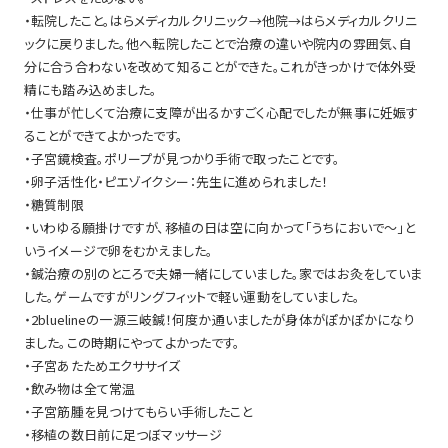
・転院したこと。はらメディカルクリニック→他院→はらメディカルクリニ
ックに戻りました。他へ転院したことで治療の違いや院内の雰囲気、自
分に合う合わないを改めて知ることができた。これがきっかけで体外受
精にも踏み込めました。
・仕事が忙しくて治療に支障が出るかすごく心配でしたが無事に妊娠す
ることができてよかったです。
・子宮鏡検査。ポリープが見つかり手術で取ったことです。
・卵子活性化・ピエゾイクシー：先生に進められました！
・糖質制限
・いわゆる願掛けですが、移植の日は空に向かって「うちにおいで～」と
いうイメージで卵をむかえました。
・鍼治療の別のところで夫婦一緒にしていました。家ではお灸をしていま
した。ゲームですがリングフィットで軽い運動をしていました。
・2bluelineの一源三岐鍼！何度か通いましたが身体がぽかぽかになり
ました。この時期にやってよかったです。
・子宮あたためエクササイズ
・飲み物は全て常温
・子宮筋腫を見つけてもらい手術したこと
・移植の数日前に足つぼマッサージ