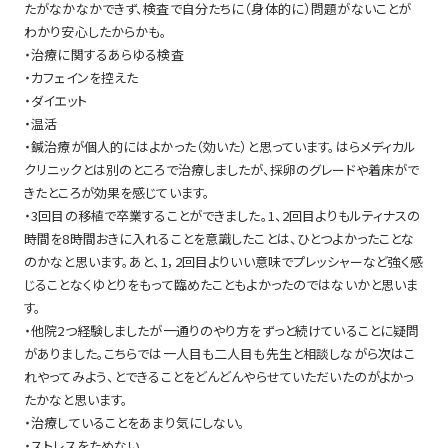
たがなかなかできず、検査で自分たちに（身体的に）問題がないことが
わかり安心したからかも。
・治療に関するあらゆる検査
・カフェインを控えた
・ダイエット
・温活
・鍼治療が個人的にはよかった（効いた）と思っています。はらメディカル
クリニックとは別のところで治療しましたが、採卵のグレードや着床がで
きたところが効果を感じています。
・3回目の移植で卒業することができました。1、2回目よりもルティナスの
時間を8時間おきに入れることを意識したことは、ひとつよかったことな
のかなと思います。あと、1，2回目よりいい意味でプレッシャーなど強く感
じることなくゆとりをもって臨めたこともよかったのではないかと思いま
す。
・他院2つ経験しましたが一通りのやり方をずっと続けていることに疑問
がありました。こちらでは一人目も二人目も先生と相談しながら次はこ
れやってみよう、とできることをどんどんやらせていただいたのがよかっ
たかなと思います。
・治療していることをあまり気にしない。
・ストレスをためない。