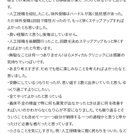
す。
・人工授精を6回したこと。体外受精はハードルが高く抵抗感があった。
ただ体外受精1回目で陽性だったので、もっと早くステップアップすれば
よかったとも思いました。
・良い経験だと思うし後悔はしていません。
・人工授精を長期間行ったこと、回数を決めステップアップもっと早くす
ればよかったと今思います。
・無駄なことは何一つありません！はらメディカルクリニックには感謝の
気持ちでいっぱいです。
・あまり考えすぎず、だめでも他に楽しみなことを考えればよかったなと
思いました。
・安静にしているつもりだったが、思い返すと割と出歩いていたと思う。ゆ
っくり過ごすようにしたい。
・全てやってよかったと思っている
・着床不全の検査で特に何も異常が出なかったときは逆に何を改善す
ればいいのかわからなくなり心が不安になりました。でも振り返るとそ
ういうことも含めて一つ一つ自分が納得する一つの過程かと思うと辛か
ったけど必要な者だったと思っています。
・小さなことを気にしすぎた。例：人工授精後に軽く尻もちをついた、など