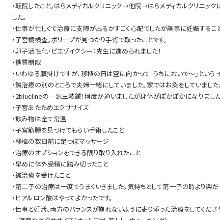
・転院したこと。はらメディカルクリニック→他院→はらメディカルクリニッ
した。
・仕事が忙しくて治療に支障が出るかすごく心配でしたが無事に妊娠すること
・子宮鏡検査。ポリープが見つかり手術で取ったことです。
・卵子活性化・ピエゾイクシー：先生に進められました！
・糖質制限
・いわゆる願掛けですが、移植の日は空に向かって「うちにおいで～」という
・鍼治療の別のところで夫婦一緒にしていました。家ではお灸をしていました
・2bluelineの一源三岐鍼！何度か通いましたが身体がぽかぽかになりまし
・子宮あたためエクササイズ
・飲み物は全て常温
・子宮筋腫を見つけてもらい手術したこと
・移植の数日前に足つぼマッサージ
・治療のオプションをできる限り取り入れたこと
・早めに体外受精に踏み切ったこと
・鍼治療を受けたこと
・第二子の治療は一度でうまくいきました。気持ちとして第一子の時より楽だ
・ヒアルロン酸はやってよかったです。
・仕事と妊活、両方のバランスが崩れないように寄り添った治療をしてくださ