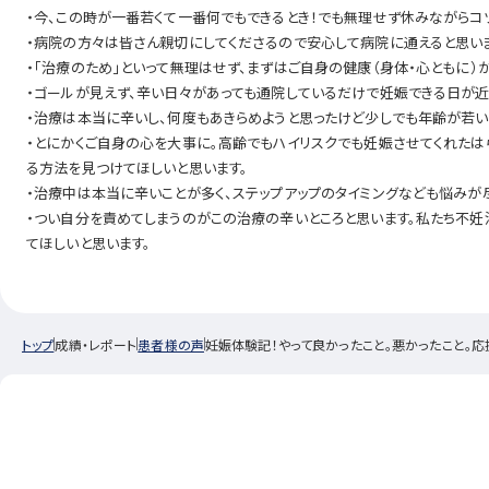
・今、この時が一番若くて一番何でもできるとき！でも無理せず休みながらコ
・病院の方々は皆さん親切にしてくださるので安心して病院に通えると思いま
・「治療のため」といって無理はせず、まずはご自身の健康（身体・心ともに）
・ゴールが見えず、辛い日々があっても通院しているだけで妊娠できる日が近
・治療は本当に辛いし、何度もあきらめようと思ったけど少しでも年齢が若い
・とにかくご自身の心を大事に。高齢でもハイリスクでも妊娠させてくれたは
る方法を見つけてほしいと思います。
・治療中は本当に辛いことが多く、ステップアップのタイミングなども悩みが
・つい自分を責めてしまうのがこの治療の辛いところと思います。私たち不
てほしいと思います。
トップ
成績・レポート
患者様の声
妊娠体験記！やって良かったこと。悪かったこと。応援