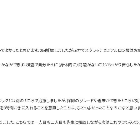
てよかったと思います。2回妊娠しましたが両方でスクラッチとヒアルロン酸はお願
なかなかできず、検査で自分たちに（身体的に）問題がないことがわかり安心したか
ニックとは別のところで治療しましたが、採卵のグレードや着床ができたところが効
間を8時間おきに入れることを意識したことは、ひとつよかったことなのかなと思いま
りました。こちらでは一人目も二人目も先生と相談しながら次はこれやってみよう