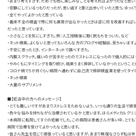
・あまり考えすぎず、だめでも他に楽しみなことを考えればよかったなと思い
・安静にしているつもりだったが、思い返すと割と出歩いていたと思う。ゆっく
・全てやってよかったと思っている
・着床不全の検査で特に何も異常が出なかったときは逆に何を改善すればい
だったと思っています。
・小さなことを気にしすぎた。例：人工授精後に軽く尻もちをついた、など
・ネット検索。よくないと思ってもいろんな方のブログや経験談、見ちゃいます
・不安に思ったとき、インターネットで調べすぎた。
・内膜スクラッチ。痛いのが苦手だったのでストレスになったので個人的には
・やみくもにタイミングを取り続け、結果うまく排卵していなかったということ
・コロナ禍で５か月ぐらい病院へ通わずに自己流で排卵検査薬を使ってタイミ
・ネット検索
・大量のサプリメント
■【妊活中の方へのメッセージ】
・とても難しいですがあまりストレスをためないよう、いつも通りの生活で頑
・色々な悩みを持ちながら治療されているかと思います。はらメディカルクリ
・本病院に転院してすぐの妊娠でした。この病院は患者さんが多い中、とても
病院で治療を受けてよかったなと思います。
・皆さん先生を信じて頑張っていると思いますが、あまり無理なさらず私は休