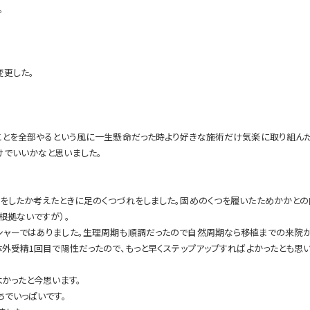
。
変更した。
ることを全部やるという風に一生懸命だった時より好きな施術だけ気楽に取り組ん
けでいいかなと思いました。
をしたか考えたときに足のくつづれをしました。固めのくつを履いたためかかとの
根拠ないですが）。
シャーではありました。生理周期も順調だったので自然周期なら移植までの来院が
外受精1回目で陽性だったので、もっと早くステップアップすればよかったとも思い
かったと今思います。
ちでいっぱいです。