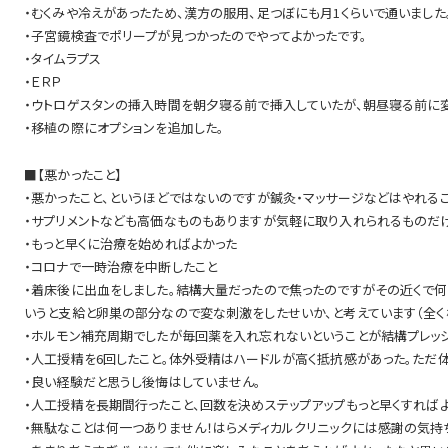
・むくみや冷えがあったため、漢方の服用、足つぼにも月1くらいで通いました
・子宮鏡検査でポリープが見つかったのでやってよかったです。
・タイムラプス
・ＥＲＰ
・ウトロゲスタンの挿入時間を朝夕寝る前で挿入していたが、朝昼寝る前に
・移植の際にオプションを追加した。
■【悪かったこと】
・悪かったこと、というほどではないのですが鍼灸・マッサージなどはやれ
・サプリメントなども高価なものもありますが気軽に取り入れられるものだ
・もっと早くに治療を始めればよかった
・コロナで一時治療を中断したこと
・着床後に出血をしました。結構大量だったので焦ったのですがその近くで何
いうと支給と卵巣の部分なので変な刺激をしたせいか、と考えています（全く
・ホルモン補充周期でしたが毎回薬を入れ忘れないということが結構プレッ
・人工授精を6回したこと。体外受精はハードルが高く抵抗感があった。ただ体
・良い経験だと思うし後悔はしていません。
・人工授精を長期間行ったこと、回数を決めステップアップもっと早くすればよ
・無駄なことは何一つありません！はらメディカルクリニックには感謝の気持