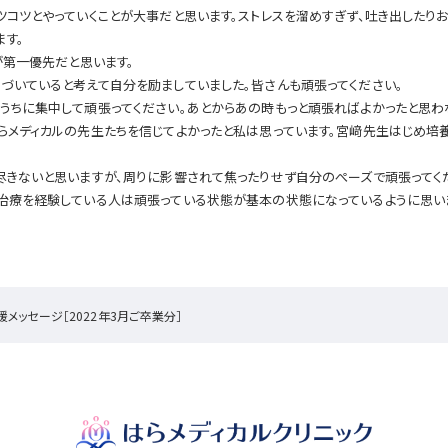
ツコツとやっていくことが大事だと思います。ストレスを溜めすぎず、吐き出したり
す。
が第一優先だと思います。
づいていると考えて自分を励ましていました。皆さんも頑張ってください。
うちに集中して頑張ってください。あとからあの時もっと頑張ればよかったと思わ
らメディカルの先生たちを信じてよかったと私は思っています。宮﨑先生はじめ培
尽きないと思いますが、周りに影響されて焦ったりせず自分のぺーズで頑張ってく
妊治療を経験している人は頑張っている状態が基本の状態になっているように思い
メッセージ［2022年3月ご卒業分］