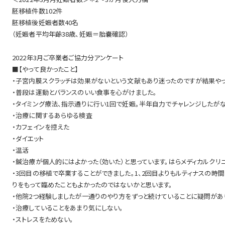
胚移植件数102件
胚移植後妊娠者数40名
（妊娠者平均年齢38歳、妊娠＝胎嚢確認）
2022年3月ご卒業者ご協力分アンケート
■【やって良かったこと】
・子宮内膜スクラッチは効果がないという文献もあり迷ったのですが結果やっ
・普段は運動とバランスのいい食事を心がけました。
・タイミング療法、指示通りに行い1回で妊娠。半年自力でチャレンジしたが
・治療に関するあらゆる検査
・カフェインを控えた
・ダイエット
・温活
・鍼治療が個人的にはよかった（効いた）と思っています。はらメディカルクリ
・3回目の移植で卒業することができました。1、2回目よりもルティナスの時
りをもって臨めたこともよかったのではないかと思います。
・他院2つ経験しましたが一通りのやり方をずっと続けていることに疑問があ
・治療していることをあまり気にしない。
・ストレスをためない。