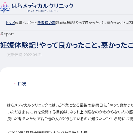
トップ
成績・レポート
患者様の声
妊娠体験記！やって良かったこと。悪かったこと。応援
Report
妊娠体験記！やって良かったこと。悪かったこ
更新日時
2022.04.21
目次
はらメディカルクリニックでは、ご卒業となる最後の診察日に「やって良かっ
いただきます。これを公開する目的は、ネット上の誰なのかわからない人の
良いと考えたためです。“他の人がどうしているのか知りたい”という時にお
＜2022年3月月妊娠者数＞＊2～3か月後入力欄