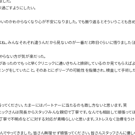
ました。
り過ごすようにしたい。
いのかわからなくなり心が不安になりました。でも振り返るとそういうことも含
よね。みんなそれぞれ違うんだから見ないのが一番だと昨日ぐらいに悟りました（遅
やらない方が気が楽だった。
があったのでもっと早くクリニックに通いきちんと排卵しているのか見てもらえばよ
ングをしていたこと。そのあとにポリープの可能性を指摘され、検査して手術した
張ってください。たまーにはパートナーに当たるのも致し方ないと思います。笑
ニックさんは院長からスタッフみんな親切で丁寧です。なんでも相談して頑張ってほ
丁寧で不明点などに対する対応が素晴らしいと思います。ストレスなく治療をうける
んでやってきました。皆さん無理せず頑張ってください。皆さんスタッフさんに優し