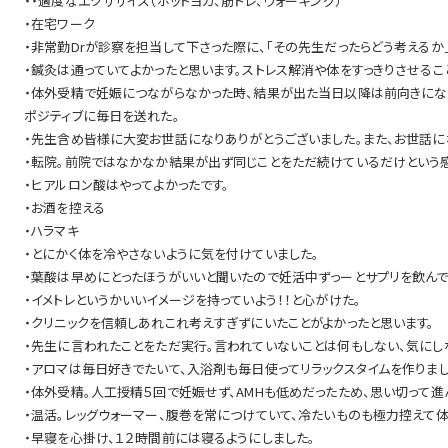
・・適度なエクササイズ（ホットヨガ、筋トレ、ウォーキング）
・在宅ワーク
・非常勤Drが診察を担当して下さった際に、「その先生だったらどう考える
・鍼灸は通っていてよかったと思います。ストレス解消や体をすっきりさせるこ
・体外受精で妊娠につながらなかった時、結果が出た当日以降は前向きにな
ポジティブに毎日を送れた。
・先生含め皆様に大変お世話になりありがとうございました。また、お世話に
・転院。前院ではなかなか結果が出ず同じことをただ続けているだけという感
・ヒアルロン酸はやってよかったです。
・お酒を控える
・ハラマキ
・とにかく体を冷やさないように気を付けていました。
・葉酸は早めにとったほうがいいと聞いたので妊活中ずっーとサプリを飲んで
・イメトレというかいいイメージを持っていよう！！と心がけた。
・クリニックを信頼しあれこれ考えすぎずにいたことがよかったと思います。
・先生に言われたことをただ実行。言われていないことは何もしない、気にし
・アロマは毎日好きでたいて、入浴剤も毎日使ってリラックスタイムを作りまし
・体外受精。人工授精５回で妊娠せず、AMHも低めだったため、思い切って進
・温活。レッグウォーマー、腹巻を常につけていて、冷たいものも極力控えて体
・早寝を心掛け、１２時間前には寝るようにしました。