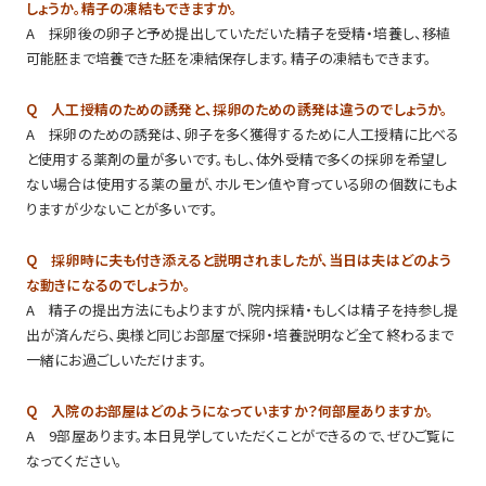
しょうか。精子の凍結もできますか。
A 採卵後の卵子と予め提出していただいた精子を受精・培養し、移植
可能胚まで培養できた胚を凍結保存します。精子の凍結もできます。
Q 人工授精のための誘発と、採卵のための誘発は違うのでしょうか。
A 採卵のための誘発は、卵子を多く獲得するために人工授精に比べる
と使用する薬剤の量が多いです。もし、体外受精で多くの採卵を希望し
ない場合は使用する薬の量が、ホルモン値や育っている卵の個数にもよ
りますが少ないことが多いです。
Q 採卵時に夫も付き添えると説明されましたが、当日は夫はどのよう
な動きになるのでしょうか。
A 精子の提出方法にもよりますが、院内採精・もしくは精子を持参し提
出が済んだら、奥様と同じお部屋で採卵・培養説明など全て終わるまで
一緒にお過ごしいただけます。
Q 入院のお部屋はどのようになっていますか？何部屋ありますか。
A 9部屋あります。本日見学していただくことができるので、ぜひご覧に
なってください。