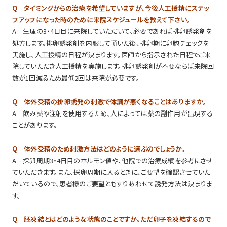
Q タイミングからの治療を希望していますが、今後人工授精にステッ
プアップになった時のために来院スケジュールを教えて下さい。
A 生理の3・4日目に来院していただいて、必要であれば排卵誘発剤を
処方します。排卵誘発剤を内服して頂いた後、排卵期に卵胞チェックを
実施し、人工授精の日程が決まります。医師から指示された日程でご来
院していただき人工授精を実施します。排卵誘発剤が不要ならば来院回
数が1回減るため最低2回は来院が必要です。
Q 体外受精の排卵誘発の刺激で体調が悪くなることはありますか。
A 飲み薬や注射を使用するため、人によっては薬の副作用が出現する
ことがあります。
Q 体外受精のため刺激方法はどのように選ぶのでしょうか。
A 採卵周期3・4日目のホルモン値や、他院での治療成績を参考にさせ
ていただきます。また、採卵周期に入るときに、ご要望を確認させていた
だいているので、患者様のご要望ともすりあわせて誘発方法は決まりま
す。
Q 胚凍結とはどのような状態のことですか。ただ卵子を凍結するので