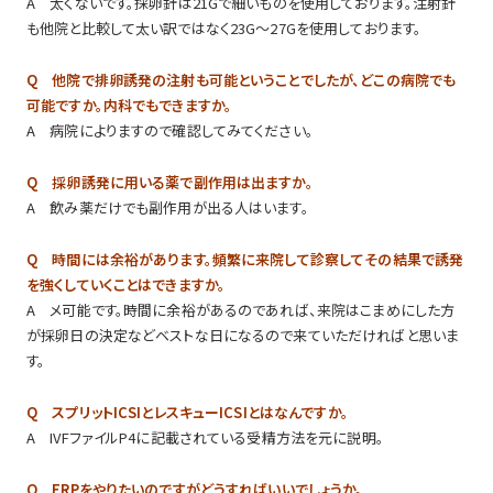
A 太くないです。採卵針は21Gで細いものを使用しております。注射針
も他院と比較して太い訳ではなく23G～27Gを使用しております。
Q 他院で排卵誘発の注射も可能ということでしたが、どこの病院でも
可能ですか。内科でもできますか。
A 病院によりますので確認してみてください。
Q 採卵誘発に用いる薬で副作用は出ますか。
A 飲み薬だけでも副作用が出る人はいます。
Q 時間には余裕があります。頻繁に来院して診察してその結果で誘発
を強くしていくことはできますか。
A メ可能です。時間に余裕があるのであれば、来院はこまめにした方
が採卵日の決定などベストな日になるので来ていただければと思いま
す。
Q スプリットICSIとレスキューICSIとはなんですか。
A IVFファイルP4に記載されている受精方法を元に説明。
Q ERPをやりたいのですがどうすればいいでしょうか。