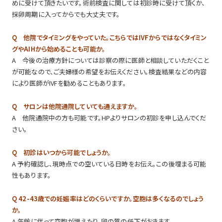
めに受けて頂きたいです。術前検査に関しては初診時に受けて頂くか、
採卵周期に入ってからでも大丈夫です。
Q 他院でタイミングをやっていた。こちらではIVFからではなくタイミン
グやAIHから始めることも可能か。
A 今後の治療方針については診察の際に医師と相談していただくこと
が可能なので、ご夫婦様の希望をお伝えください。検査結果などの内容
により医師がIVFを勧めることもあります。
Q サロンは他院通院していても通えますか。
A 他院通院中の方も可能です。HPよりサロンの初診を申し込んでくだ
さい。
Q 初診はいつから可能でしょうか。
A 予約確認し、現時点での空いている日時をお伝え。この後埋まる可能
性もあります。
Q 42-43歳での妊娠率はどのくらいですか。空胞は多くなるのでしょう
か。
A 年齢に伴って空胞が増えたり、卵の質の低下がおきます。