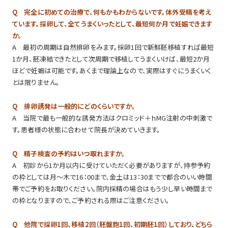
Q 完全に初めての治療で、何もかもわからないです。体外受精を考え
ています。採卵して、全てうまくいったとして、最短何か月で妊娠できます
か。
A 最初の周期は自然排卵をみます。採卵1回で新鮮胚移植すれば最短
1か月、胚凍結できたとして次周期で移植してうまくいけば、最短2か月
ほどで妊娠は可能です。あくまで理論上なので、実際はすぐにうまくいく
とは限りません。
Q 排卵誘発は一般的にどのくらいですか。
A 当院で最も一般的な誘発方法はクロミッド＋ｈMG注射の中刺激で
す。患者様の状態に合わせて院長が決めていきます。
Q 精子検査の予約はいつ取れますか。
A 初診から1か月以内に受けていただく必要がありますが、持参予約
の枠としては月～木で16：00まで、金土は13：30までで都合のいい時間
帯でご予約をお取りください。院内採精の場合はもう少し早い時間まで
の枠となりますので、ご予約される際はご注意ください。
Q 他院で採卵1回、移植2回（胚盤胞1回、初期胚1回）しており、どちら