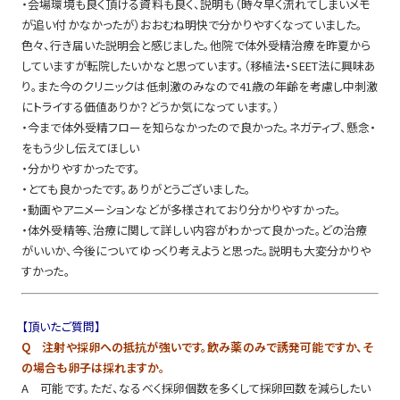
・会場環境も良く頂ける資料も良く、説明も（時々早く流れてしまいメモ
が追い付かなかったが）おおむね明快で分かりやすくなっていました。
色々、行き届いた説明会と感じました。他院で体外受精治療を昨夏から
していますが転院したいかなと思っています。（移植法・SEET法に興味あ
り。また今のクリニックは低刺激のみなので41歳の年齢を考慮し中刺激
にトライする価値ありか？どうか気になっています。）
・今まで体外受精フローを知らなかったので良かった。ネガティブ、懸念・
をもう少し伝えてほしい
・分かりやすかったです。
・とても良かったです。ありがとうございました。
・動画やアニメーションなどが多様されており分かりやすかった。
・体外受精等、治療に関して詳しい内容がわかって良かった。どの治療
がいいか、今後についてゆっくり考えようと思った。説明も大変分かりや
すかった。
【頂いたご質問】
Q 注射や採卵への抵抗が強いです。飲み薬のみで誘発可能ですか、そ
の場合も卵子は採れますか。
A 可能です。ただ、なるべく採卵個数を多くして採卵回数を減らしたい