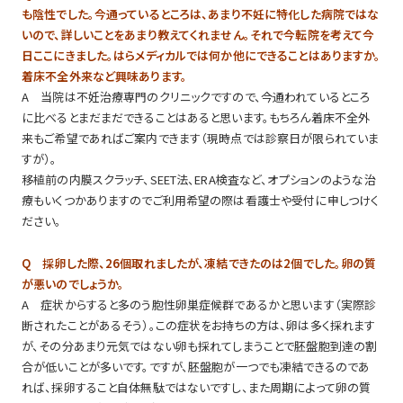
も陰性でした。今通っているところは、あまり不妊に特化した病院ではな
いので、詳しいことをあまり教えてくれません。それで今転院を考えて今
日ここにきました。はらメディカルでは何か他にできることはありますか。
着床不全外来など興味あります。
A 当院は不妊治療専門のクリニックですので、今通われているところ
に比べるとまだまだできることはあると思います。もちろん着床不全外
来もご希望であればご案内できます（現時点では診察日が限られていま
すが）。
移植前の内膜スクラッチ、SEET法、ERA検査など、オプションのような治
療もいくつかありますのでご利用希望の際は看護士や受付に申しつけく
ださい。
Q 採卵した際、26個取れましたが、凍結できたのは2個でした。卵の質
が悪いのでしょうか。
A 症状からすると多のう胞性卵巣症候群であるかと思います（実際診
断されたことがあるそう）。この症状をお持ちの方は、卵は多く採れます
が、その分あまり元気ではない卵も採れてしまうことで胚盤胞到達の割
合が低いことが多いです。ですが、胚盤胞が一つでも凍結できるのであ
れば、採卵すること自体無駄ではないですし、また周期によって卵の質