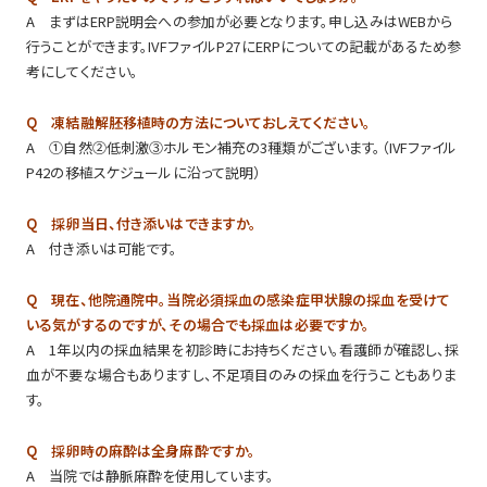
A まずはERP説明会への参加が必要となります。申し込みはWEBから
行うことができます。IVFファイルP27にERPについての記載があるため参
考にしてください。
Q 凍結融解胚移植時の方法についておしえてください。
A ①自然②低刺激③ホルモン補充の3種類がございます。（IVFファイル
P42の移植スケジュールに沿って説明）
Q 採卵当日、付き添いはできますか。
A 付き添いは可能です。
Q 現在、他院通院中。当院必須採血の感染症甲状腺の採血を受けて
いる気がするのですが、その場合でも採血は必要ですか。
A 1年以内の採血結果を初診時にお持ちください。看護師が確認し、採
血が不要な場合もありますし、不足項目のみの採血を行うこともありま
す。
Q 採卵時の麻酔は全身麻酔ですか。
A 当院では静脈麻酔を使用しています。