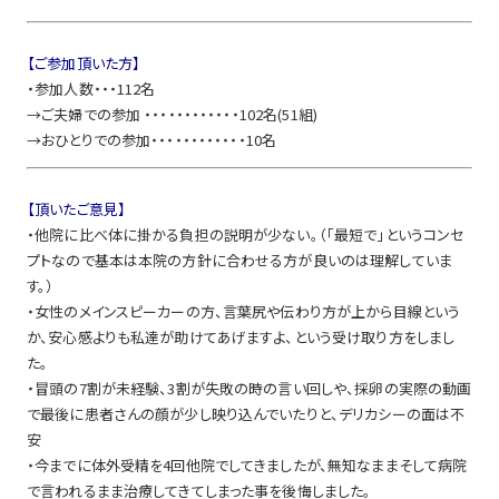
【ご参加頂いた方】
・参加人数・・・112名
→ご夫婦での参加 ・・・・・・・・・・・・102名(51組)
→おひとりでの参加・・・・・・・・・・・・10名
【頂いたご意見】
・他院に比べ体に掛かる負担の説明が少ない。（「最短で」というコンセ
プトなので基本は本院の方針に合わせる方が良いのは理解していま
す。）
・女性のメインスピーカーの方、言葉尻や伝わり方が上から目線という
か、安心感よりも私達が助けてあげますよ、という受け取り方をしまし
た。
・冒頭の7割が未経験、3割が失敗の時の言い回しや、採卵の実際の動画
で最後に患者さんの顔が少し映り込んでいたりと、デリカシーの面は不
安
・今までに体外受精を4回他院でしてきましたが、無知なままそして病院
で言われるまま治療してきてしまった事を後悔しました。