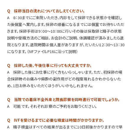
Q 採卵当日の流れについておしえてください。
A 8：30までにご来院いただき、内診をして採卵できる状態かを確認し
た後個室へ案内します。採卵の順番になるまでには個室でお待ちいただ
きます。採卵手術は9：00～10：00に行いその後は採取卵と精子の状態
説明や受精方法のご相談、お会計のご説明、体調確認が済みましたら退
院となります。退院時間は個人差がありますが、だいたい12：30～13：30
になります。（IVFファイルP16に沿って説明）
Q 採卵した後、午後仕事に行っても大丈夫ですか。
A 採卵した後にお仕事に行く方もいらっしゃいます。ただ、初採卵の場
合採卵時のお痛みや麻酔の副作用がどの程度現れるかわからないた
め、1日お休みをいただくほうがいいかもしれません。
Q 当院での着床不全外来と院長診察を同時進行で可能でしょうか。
A 可能です。それぞれ診察のご予約をお取りください。
Q IVFを受けるまでに必要な検査は時間がかかりますか。
A 精子検査はすべての結果が出るまでに10日前後かかりますので早