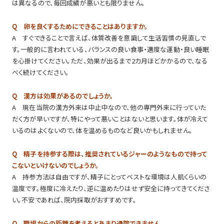
は異なるので、毎回成績が悪いとも限りません。
Q 卵を良くするためにできることはありますか。
A すぐできることで言えば、体質改善を意識して生活習慣の見直しで
す。一般的に言われている、バランスの良い食事・適度な運動・良い睡眠
を心掛けてください。ただ、効果が出るまで2カ月ほどかかるので、なる
べく続けてください。
Q 漢方は効果があるのでしょうか。
A 現在当院の漢方外来は中止中なので、他の専門外来に行っていた
だく方が早いですが、特にやって悪いことはないと思います。体が冷えて
いるのはよくないので、体を温めるものなど良いかもしれません。
Q 精子を持参する際は、推奨されているジャーのようなもので持って
こないといけないのでしょうか。
A 持参方法は自由ですが、精子にとってベストな環境は人肌くらいの
温度です。極度に冷えたり、逆に温めたりはせず安全に持ってきてくださ
い。不安であれば、院内採取がおすすめです。
Q 職場からの距離を考えるとあまり通院できません。