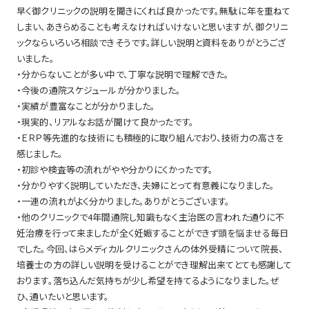
早く御クリニックの説明を聞きにくれば良かったです。無駄に年を重ねて
しまい、あきらめることも考えなければいけないと思いますが、御クリニ
ックならいろいろ相談できそうです。詳しい説明と資料をありがとうござ
いました。
・分からないことが多い中で、丁寧な説明で理解できた。
・今後の通院スケジュールが分かりました。
・実績が豊富なことが分かりました。
・現実的、リアルなお話が聞けて良かったです。
・ＥＲＰ等先進的な技術にも積極的に取り組んでおり、技術力の高さを
感じました。
・初診や検査等の流れがやや分かりにくかったです。
・分かりやすく説明していただき、夫婦にとって有意義になりました。
・一連の流れがよく分かりました。ありがとうございます。
・他のクリニックで4年間通院し知識もなく主治医の言われた通りに不
妊治療を行って来ましたが全く妊娠することができず頭を悩ませる毎日
でした。今回、はらメディカルクリニックさんの体外受精について院長、
培養士の方の詳しい説明を受けることができ理解出来てとても感謝して
おります。落ち込んだ気持ちが少し希望を持てるようになりました。ぜ
ひ、通いたいと思います。