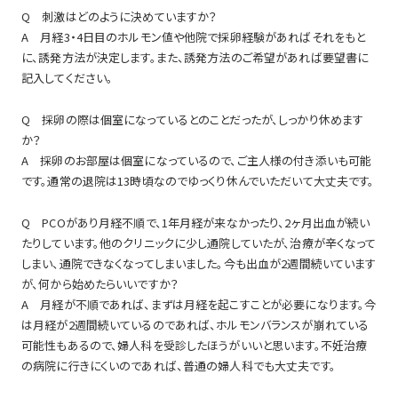
Q 刺激はどのように決めていますか？
A 月経3・4日目のホルモン値や他院で採卵経験があればそれをもと
に、誘発方法が決定します。また、誘発方法のご希望があれば要望書に
記入してください。
Q 採卵の際は個室になっているとのことだったが、しっかり休めます
か？
A 採卵のお部屋は個室になっているので、ご主人様の付き添いも可能
です。通常の退院は13時頃なのでゆっくり休んでいただいて大丈夫です。
Q PCOがあり月経不順で、1年月経が来なかったり、2ヶ月出血が続い
たりしています。他のクリニックに少し通院していたが、治療が辛くなって
しまい、通院できなくなってしまいました。今も出血が2週間続いています
が、何から始めたらいいですか？
A 月経が不順であれば、まずは月経を起こすことが必要になります。今
は月経が2週間続いているのであれば、ホルモンバランスが崩れている
可能性もあるので、婦人科を受診したほうがいいと思います。不妊治療
の病院に行きにくいのであれば、普通の婦人科でも大丈夫です。