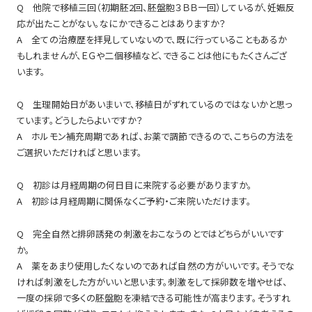
Q 他院で移植三回（初期胚2回、胚盤胞３ＢＢ一回）しているが、妊娠反
応が出たことがない。なにかできることはありますか？
A 全ての治療歴を拝見していないので、既に行っていることもあるか
もしれませんが、ＥＧや二個移植など、できることは他にもたくさんござ
います。
Q 生理開始日があいまいで、移植日がずれているのではないかと思っ
ています。どうしたらよいですか？
A ホルモン補充周期であれば、お薬で調節できるので、こちらの方法を
ご選択いただければと思います。
Q 初診は月経周期の何日目に来院する必要がありますか。
A 初診は月経周期に関係なくご予約・ご来院いただけます。
Q 完全自然と排卵誘発の刺激をおこなうのとではどちらがいいです
か。
A 薬をあまり使用したくないのであれば自然の方がいいです。そうでな
ければ刺激をした方がいいと思います。刺激をして採卵数を増やせば、
一度の採卵で多くの胚盤胞を凍結できる可能性が高まります。そうすれ