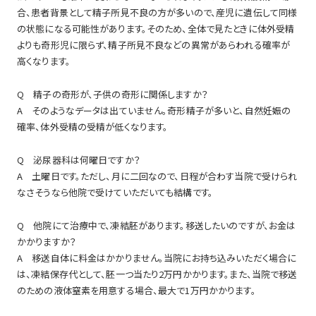
合、患者背景として精子所見不良の方が多いので、産児に遺伝して同様
の状態になる可能性があります。そのため、全体で見たときに体外受精
よりも奇形児に限らず、精子所見不良などの異常があらわれる確率が
高くなります。
Q 精子の奇形が、子供の奇形に関係しますか？
A そのようなデータは出ていません。奇形精子が多いと、自然妊娠の
確率、体外受精の受精が低くなります。
Q 泌尿器科は何曜日ですか？
A 土曜日です。ただし、月に二回なので、日程が合わす当院で受けられ
なさそうなら他院で受けていただいても結構です。
Q 他院にて治療中で、凍結胚があります。移送したいのですが、お金は
かかりますか？
A 移送自体に料金はかかりません。当院にお持ち込みいただく場合に
は、凍結保存代として、胚一つ当たり2万円かかります。また、当院で移送
のための液体窒素を用意する場合、最大で1万円かかります。