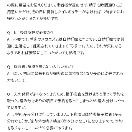
の際に希望をお伝えください。患者様が遅刻せず、精子も時間通りにご
用意いただけ、その日に特質したイレギュラーがなければ12時までにお
帰りいただけることが多いです。
Q ＥＴ後は安静が必要か？
A 不要です。着床のメカニズムは自然妊娠と同じです、自然妊娠では普
通に生活をして妊娠されていきますが同様です。ただ、それが気になる
ようであれば安静にしていただいても結構です。
Q 採卵後、気持ち悪くない人はいるか？
A はい、初回は緊張もあり採卵後に気持ち悪くなり長めに滞在される
方もいます。
Q 夫の体調がよくなってきたため、精子検査を受けようと思って予約を
取った。産み分けありの項目で予約を取ってしまったが、産み分けはやっ
ていますか。
A 現在、産み分けは行っていません。予約項目は持参精子検査（産み
分けなし）か、院内採取精子検査（産み分けなし）になりますので、予約
を取りなおしていただく必要があります。