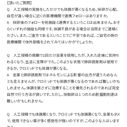
【頂いたご質問】
Q 人工授精の実施をしただけでも体調が悪くなるため、採卵が心配。
自宅が遠い場合に近くの医療機関で連携フォローはありますか。
A 採卵後のフォローを他施設と連携するということは出来ません。おそ
らくいずれの施設も同様です。体調不良がある場合は当院までご連絡く
ださい。また、ご遠方であるということでご不安であれば、ご自宅の側の
医療機関で体外受精をされてみてはいかがでしょうか。
Q 人工授精の周期で1回だけ坐薬を使用したが、入れた途端に気持ち
わるくなり、生活に支障がでた。このような状態で排卵誘発剤は使用で
きるか。クロミッドでも体調が悪くなる。
A 坐薬と排卵誘発剤ではホルモンによる影響の出方が違うためなん
とも言えませんが、クロミッドでも体調が悪くなるのであれば難しいかも
しれません。体調を崩さずに治療することを優先されるのであれば完全
自然で行う方法が良いです。ただし、採取卵は１つのため胚盤胞到達は
難しいかもしれません。
Q 人工授精でも体調悪くなり、クロミッドでも体調悪くなり、坐薬もダメ
で、使用できない薬が多く感受性が強いのですが、このような人はいます