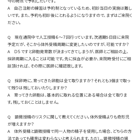
今の時点で予約したいです。
A 自己注射の練習は予約制となっているため、初診当日の実施は難し
いです。また、予約も初診後にとれるようになりますので、まずはご来院く
ださい。
Q 現在通院中で人工授精６～７回行っています。次週期5日目に来院
予定だが、そこから体外受精周期に変更したいのですが、可能ですか？
A Ｄ５ですと卵胞発育数が決まってきてしまうが、医師とご相談の上、
採卵周期に入ることは可能です。先に採血が必要か、来院時受付にご相
談頂ければ、その際に医師に確認致します。
Q 採卵時に、育ってきた卵胞は全て取りますか？それとも3個まで取っ
て残りは残しておいたりしますか？
A 育ってきた卵胞は、基本的に取れる位置にある場合は全て取りま
す。残しておくことはしません。
Q 顕微授精のリスクに関して教えてください。体外受精よりも奇形児
が増えますか？
A 体外受精と顕微授精で同一人物の精子を使用した場合、どちらの方
法であっても確率は変わらないと考えられます。ただし、顕微授精の場