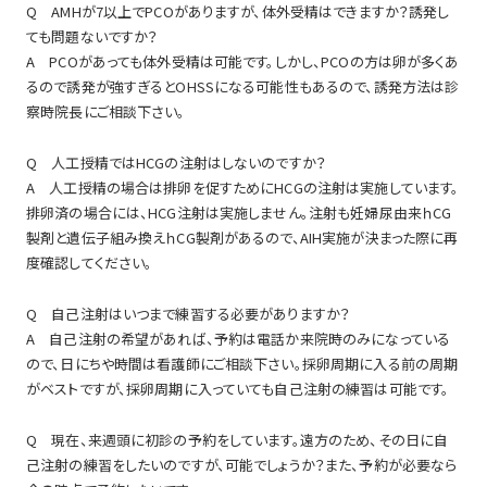
Q AMHが7以上でPCOがありますが、体外受精はできますか？誘発し
ても問題ないですか？
A PCOがあっても体外受精は可能です。しかし、PCOの方は卵が多くあ
るので誘発が強すぎるとOHSSになる可能性もあるので、誘発方法は診
察時院長にご相談下さい。
Q 人工授精ではHCGの注射はしないのですか？
A 人工授精の場合は排卵を促すためにHCGの注射は実施しています。
排卵済の場合には、HCG注射は実施しません。注射も妊婦尿由来ｈCG
製剤と遺伝子組み換えｈCG製剤があるので、AIH実施が決まった際に再
度確認してください。
Q 自己注射はいつまで練習する必要がありますか？
A 自己注射の希望があれば、予約は電話か来院時のみになっている
ので、日にちや時間は看護師にご相談下さい。採卵周期に入る前の周期
がベストですが、採卵周期に入っていても自己注射の練習は可能です。
Q 現在、来週頭に初診の予約をしています。遠方のため、その日に自
己注射の練習をしたいのですが、可能でしょうか？また、予約が必要なら