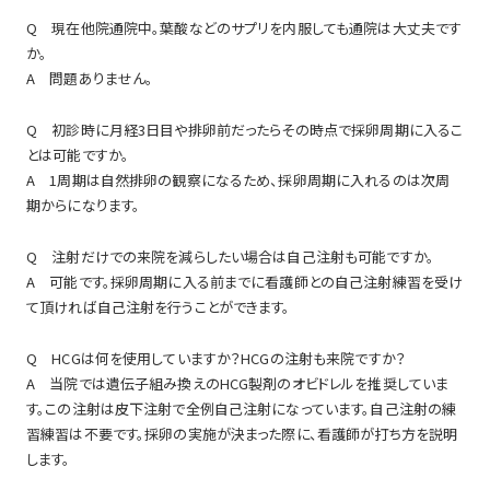
Q 現在他院通院中。葉酸などのサプリを内服しても通院は大丈夫です
か。
A 問題ありません。
Q 初診時に月経3日目や排卵前だったらその時点で採卵周期に入るこ
とは可能ですか。
A 1周期は自然排卵の観察になるため、採卵周期に入れるのは次周
期からになります。
Q 注射だけでの来院を減らしたい場合は自己注射も可能ですか。
A 可能です。採卵周期に入る前までに看護師との自己注射練習を受け
て頂ければ自己注射を行うことができます。
Q HCGは何を使用していますか？HCGの注射も来院ですか？
A 当院では遺伝子組み換えのHCG製剤のオビドレルを推奨していま
す。この注射は皮下注射で全例自己注射になっています。自己注射の練
習練習は不要です。採卵の実施が決まった際に、看護師が打ち方を説明
します。