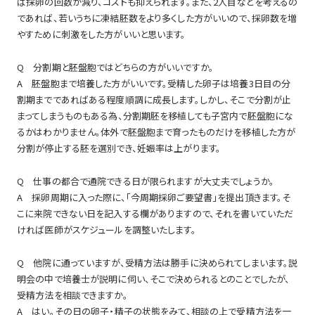
ば採卵の回数が減り、コストも抑えられます。また、2人目などを考えるの
であれば、若いうちに凍結胚数をより多くした方がいいので、採卵数を増
やすために刺激をした方がいいと思います。
Q 分割期と胚盤胞ではどちらの方がいいですか。
A 胚盤胞まで培養した方がいいです。受精した卵子は培養3日目の分
割期までであればある程度順調に成長します。しかし、そこで分割が止
まってしまうものもある為、分割期胚を移植しても子宮内で胚盤胞にな
るかはわかりません。体外で胚盤胞まで育ったものだけを移植した方が
分割が停止する胚を選別でき、妊娠率は上がります。
Q 仕事の都合で通院できる日が限られますが大丈夫でしょうか。
A 採卵周期に入った際に、「今周期採卵ご要望書」を提出頂きます。そ
こに来院できない日を記入する欄がありますので、それを書いていただ
ければ医師がスケジュールを調整いたします。
Q 他院に通っていますが、受精方法は勝手に決められてしまいます。説
明会の中で培養士が説明に伺い、そこで決められるとのことでしたが、
受精方法を相談できますか。
A はい。その日の卵子・精子の状態をみて、相談の上で受精方法を一