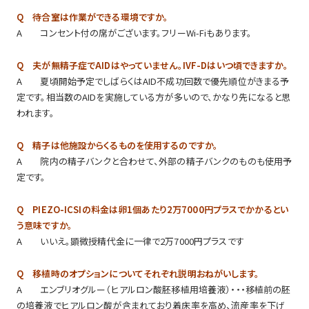
Q 待合室は作業ができる環境ですか。
A コンセント付の席がございます。フリーWi-Fiもあります。
Q 夫が無精子症でAIDはやっていません。IVF-Dはいつ頃できますか。
A 夏頃開始予定でしばらくはAID不成功回数で優先順位がきまる予
定です。相当数のAIDを実施している方が多いので、かなり先になると思
われます。
Q 精子は他施設からくるものを使用するのですか。
A 院内の精子バンクと合わせて、外部の精子バンクのものも使用予
定です。
Q PIEZO-ICSIの料金は卵1個あたり2万7000円プラスでかかるとい
う意味ですか。
A いいえ。顕微授精代金に一律で2万7000円プラスです
Q 移植時のオプションについてそれぞれ説明おねがいします。
A エンブリオグルー（ヒアルロン酸胚移植用培養液）・・・移植前の胚
の培養液でヒアルロン酸が含まれており着床率を高め、流産率を下げ