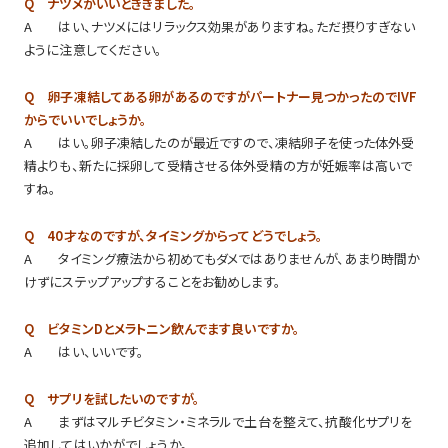
Q ナツメがいいとききました。
A はい、ナツメにはリラックス効果がありますね。ただ摂りすぎない
ように注意してください。
Q 卵子凍結してある卵があるのですがパートナー見つかったのでIVF
からでいいでしょうか。
A はい。卵子凍結したのが最近ですので、凍結卵子を使った体外受
精よりも、新たに採卵して受精させる体外受精の方が妊娠率は高いで
すね。
Q 40才なのですが、タイミングからってどうでしょう。
A タイミング療法から初めてもダメではありませんが、あまり時間か
けずにステップアップすることをお勧めします。
Q ビタミンDとメラトニン飲んでます良いですか。
A はい、いいです。
Q サプリを試したいのですが。
A まずはマルチビタミン・ミネラルで土台を整えて、抗酸化サプリを
追加してはいかがでしょうか。