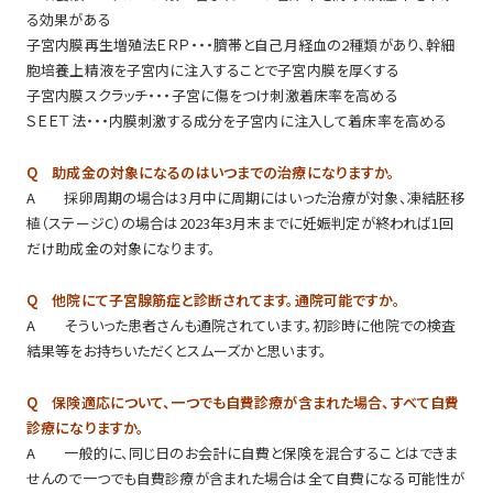
る効果がある
子宮内膜再生増殖法ＥＲＰ・・・臍帯と自己月経血の2種類があり、幹細
胞培養上精液を子宮内に注入することで子宮内膜を厚くする
子宮内膜スクラッチ・・・子宮に傷をつけ刺激着床率を高める
ＳＥＥＴ法・・・内膜刺激する成分を子宮内に注入して着床率を高める
Q 助成金の対象になるのはいつまでの治療になりますか。
A 採卵周期の場合は3月中に周期にはいった治療が対象、凍結胚移
植（ステージC）の場合は2023年3月末までに妊娠判定が終われば1回
だけ助成金の対象になります。
Q 他院にて子宮腺筋症と診断されてます。通院可能ですか。
A そういった患者さんも通院されています。初診時に他院での検査
結果等をお持ちいただくとスムーズかと思います。
Q 保険適応について、一つでも自費診療が含まれた場合、すべて自費
診療になりますか。
A 一般的に、同じ日のお会計に自費と保険を混合することはできま
せんので一つでも自費診療が含まれた場合は全て自費になる可能性が