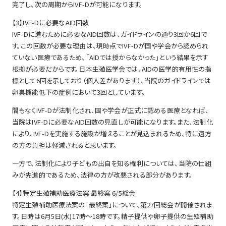
完了し、次の周期からIVF-Dが可能になります。
【3】IVF-Dに必要なAID回数
IVF-Dに進むために必要なAID回数は、ガイドラインの通り3回か6回で
す。この回数が必要な理由は、現時点でIVF-Dが国や学会から認められ
ていない医療であるため、「AIDでは授からなかった」という結果を示す
根拠が必要だからです。日本生殖医学会では、AIDの医学的有用性の指
標として6回を示しており（個人差があります）、当院のガイドラインでは
卵巣機能低下の症例において3回としています。
間もなくIVF-Dが法制化され、国や学会が正式に認める医療となれば、
当院はIVF-Dに必要なAID回数の見直しが可能になります。また、法制化
により、IVF-Dを実施する施設が増えることが見込まれるため、特に遠方
の方の負担は軽減されると思います。
一方で、法制化により子どもの出自を知る権利については、当院の仕組
みが先進的であるため、法律の方が改悪される部分があります。
【4】特定生殖補助医療法案 最終案 6/5総会
特定生殖補助医療法案の「最終案」について、第27回総会が開催されま
す。日時は6月5日(水)17時～18時です。精子提供や卵子提供の生殖補助