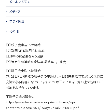
メールマガジン
メディア
学会・講演
その他
【1】親子会申込15時開始
【2】次回IVF-D説明会は8/31
【3】IVF-Dに必要なAID回数
【4】特定生殖補助医療法案 最終案 6/5総会
【1】親子会申込15時開始
7月21日（日）開催の親子会の申込は、本日15時開始です。楽しく気軽に
交流できる内容になっていますので、以下のPDFをご覧の上で皆様のご
参加をお待ちしています。
▼親子会のお知らせ
https://www.haramedical.or.jp/wordpress/wp-
content/uploads/2024/05/oyakokai20240721.pdf