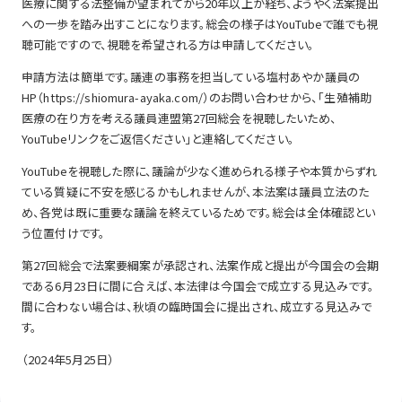
医療に関する法整備が望まれてから20年以上が経ち、ようやく法案提出
への一歩を踏み出すことになります。総会の様子はYouTubeで誰でも視
聴可能ですので、視聴を希望される方は申請してください。
申請方法は簡単です。議連の事務を担当している塩村あやか議員の
HP（https://shiomura-ayaka.com/）のお問い合わせから、「生殖補助
医療の在り方を考える議員連盟第27回総会を視聴したいため、
YouTubeリンクをご返信ください」と連絡してください。
YouTubeを視聴した際に、議論が少なく進められる様子や本質からずれ
ている質疑に不安を感じるかもしれませんが、本法案は議員立法のた
め、各党は既に重要な議論を終えているためです。総会は全体確認とい
う位置付けです。
第27回総会で法案要綱案が承認され、法案作成と提出が今国会の会期
である6月23日に間に合えば、本法律は今国会で成立する見込みです。
間に合わない場合は、秋頃の臨時国会に提出され、成立する見込みで
す。
（2024年5月25日）