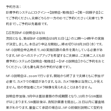
予約方法：
診療予約システムにログイン→【説明会・勉強会】→【第一回親子会】に
てご予約ください。夫婦どちらか一方のIDでご予約ください（夫婦で１予
約まで）。ご予約は先着順です。
【2】次回IVF-D説明会は8/31
次回となる、第6回IVF-D説明会は8月31日（土）の12時～14時半の実施
が決定しました。本日より申込を開始し、締め切りは8月28日（水）です。
IVF-D説明会申込時点で、AID実施回数の条件を満たしている必要があ
ります。IVF-Dへのステップアップを希望するご夫婦は、ご夫婦二人とも診
療予約システムの【説明会・勉強会】→【IVF-D説明会】からご予約をおと
りください。（夫も妻も両方の予約が必要です）。
IVF-D説明会は、zoomで行います。開始から終了まで夫婦ともに参加が
必要で、カメラでの確認があります。なお、カメラ映像は当院にしか見え
ません。他の参加者にカメラ映像を見られることはありません。
説明会参加後、9月中は面談書類の作成期間となり、10月からSW面談
がはじまります。SW面談後は、告知計画書を提出し、21日以内に審査結
果がわかります。審査にて承認の場合は、IVF-D前個別説明にて契約を